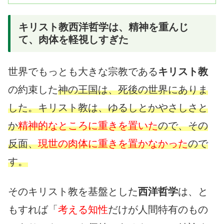
キリスト教西洋哲学は、精神を重んじ
て、肉体を軽視しすぎた
世界でもっとも大きな宗教である
キリスト教
の約束した
神の王国は、死後の世界にありま
した。キリスト教は、ゆるしとかやさしさと
か
精神的なところに重きを置いた
ので、その
反面、
現世の肉体に重きを置かなかった
ので
す。
そのキリスト教を基盤とした
西洋哲学
は、と
もすれば「
考える知性
だけが人間特有のもの