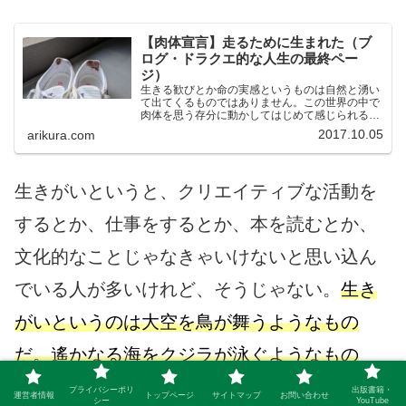
【肉体宣言】走るために生まれた（ブ
ログ・ドラクエ的な人生の最終ペー
ジ）
生きる歓びとか命の実感というものは自然と湧い
て出てくるものではありません。この世界の中で
肉体を思う存分に動かしてはじめて感じられるも
のなのです。
2017.10.05
arikura.com
生きがいというと、クリエイティブな活動を
するとか、仕事をするとか、本を読むとか、
文化的なことじゃなきゃいけないと思い込ん
でいる人が多いけれど、そうじゃない。
生き
がいというのは大空を鳥が舞うようなもの
だ。遙かなる海をクジラが泳ぐようなもの
だ。
この世界を、神からさずかった肉体で駆
プライバシーポリ
出版書籍・
運営者情報
トップページ
サイトマップ
お問い合わせ
シー
YouTube