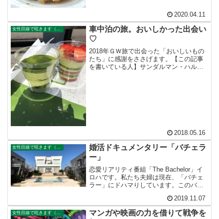
2020.04.11
車中泊の旅。おいしかった出会い
女性目線で呟きます（イロハさんのサイト）
♡
2018年ＧＷ旅で出会った「おいしいもの
たち」に感謝をささげます。【この記事
を書いている人】サンダルマン・ハルト
のパートナーでイロハと申します。また
メイクやコスメ、近頃は刺繍にも興味が
あります。美味しいものを食べる事、美
しいものを見る事が大...
2018.05.16
婚活ドキュメンタリー「バチェラ
女性目線で呟きます（イロハさんのサイト）
ー」
恋愛リアリティ番組「The Bachelor」イ
ロハです。私たち夫婦は現在、「バチェ
ラー」にドハマりしています。このバチ
ェラーという番組は、1人の理想的な「バ
2019.11.07
チェラー＝独身男性」が、多数の女性の
中からたった1人の最高のパートナーを選
マンガや映画の力を借りて戦争を
女性目線で呟きます（イロハさんのサイト）
び出して...