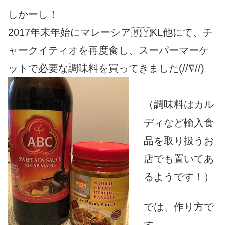
しかーし！
2017年末年始にマレーシア🇲🇾KL他にて、
チ
ャークイティオを再度食し、
スーパーマーケ
ットで必要な調味料を買ってきました(//∇//
)
（
調味料はカル
ディなど輸入食
品を取り扱うお
店でも置いてあ
るよう
です！）
では、作り方で