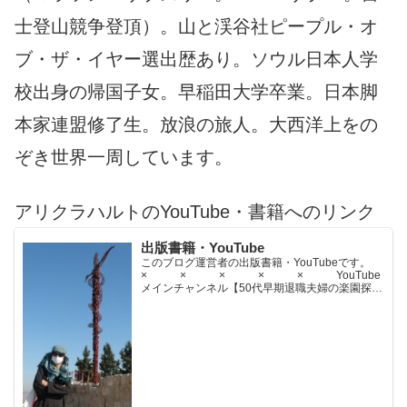
士登山競争登頂）。山と渓谷社ピープル・オ
ブ・ザ・イヤー選出歴あり。ソウル日本人学
校出身の帰国子女。早稲田大学卒業。日本脚
本家連盟修了生。放浪の旅人。大西洋上をの
ぞき世界一周しています。
アリクラハルトのYouTube・書籍へのリンク
出版書籍・YouTube
このブログ運営者の出版書籍・YouTubeです。
× × × × × YouTube
メインチャンネル【50代早期退職夫婦の楽園探求
ちゃんねる】YouTubeサブチャンネル【世界名作
文学紹介チャンネル】× × × ...