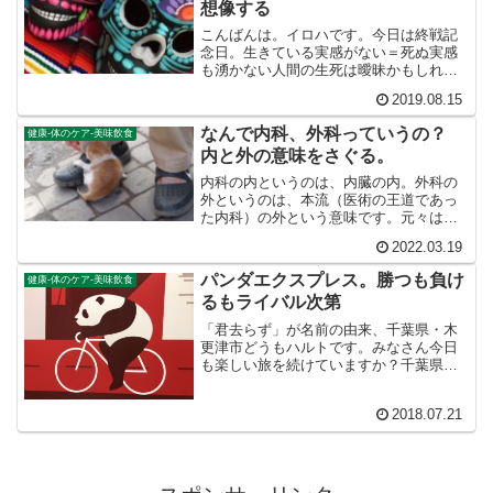
想像する
こんばんは。イロハです。今日は終戦記
念日。生きている実感がない＝死ぬ実感
も湧かない人間の生死は曖昧かもしれな
い。生きていても、自分の感情など出す
2019.08.15
こともなく死んでるかのように無表情に
歩く人。死んでしまっても沢山の人の心
なんで内科、外科っていうの？
健康-体のケア-美味飲食
の中で生き続けている人も...
内と外の意味をさぐる。
内科の内というのは、内臓の内。外科の
外というのは、本流（医術の王道であっ
た内科）の外という意味です。元々は差
別的につかわれていた言葉だと思います
2022.03.19
が、それがそのまま定着してしまいまし
た。でも言葉なんてただの発音だから、
パンダエクスプレス。勝つも負け
健康-体のケア-美味飲食
気にすることはありません。
るもライバル次第
「君去らず」が名前の由来、千葉県・木
更津市どうもハルトです。みなさん今日
も楽しい旅を続けていますか？千葉県木
更津市をご存知でしょうか。東京湾アク
アラインの千葉県側の窓口として有名で
2018.07.21
すが、この市の名前は「君去らず」に由
来しているそうです。きみ...