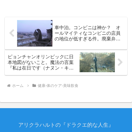
車中泊。コンビニは神か？ オ
ールマイティなコンビニの店員
の地位が低すぎる件。廃棄弁当
は受給者が得するように生活保
護費と差っ引きにしてゴミと歳
出を減らせばいい
ピョンチャンオリンピックに日
本地図がないこと。魔法の言葉
『私は在日です（ナヌン・キョ
ッポ・ニダ）』。朝鮮半島のな
い海王類のいる地図
ホーム
健康-体のケア-美味飲食
アリクラハルトの『ドラクエ的な人生』