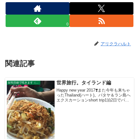
0
アリクラハルト
関連記事
世界旅行。タイランド編
女性目線で呟きます（イロハさんのサイト）
Happy new year 2017❣️また今年も来ちゃ
ったThailand(ハート)。パタヤ＆ラン島へ
エクスカーションshort trip1泊2日でパタ
ヤ&ラン島へラン島は時間の流れがゆっく
りなバンコクとは別世界。のんびりとブ
ランコに乗...