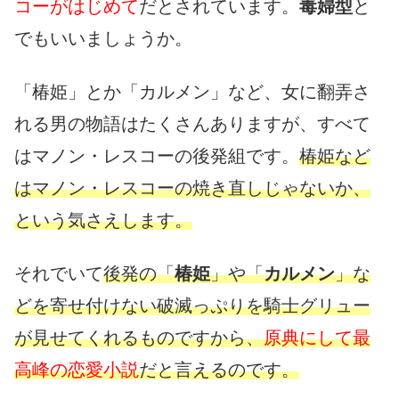
コーがはじめて
だとされています。
毒婦型
と
でもいいましょうか。
「椿姫」とか「カルメン」など、女に翻弄さ
れる男の物語はたくさんありますが、すべて
はマノン・レスコーの後発組です。
椿姫など
はマノン・レスコーの焼き直しじゃないか、
という気さえします。
それでいて
後発の「
椿姫
」や「
カルメン
」な
どを寄せ付けない破滅っぷりを騎士グリュー
が見せてくれるものですから、
原典にして最
高峰の恋愛小説
だと言えるのです。