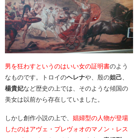
男を狂わすというのはいい女の証明書
のよう
なものです。トロイの
ヘレナ
や、殷の
妲己
、
楊貴妃
など歴史の上では、そのような傾国の
美女は以前から存在していました。
しかし創作小説の上で、
娼婦型の人物が登場
したのはアヴェ・プレヴォオのマノン・レス