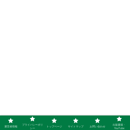
プライバシーポリ
出版書籍・
運営者情報
トップページ
サイトマップ
お問い合わせ
人間は何故死ななければならないの
シー
YouTube