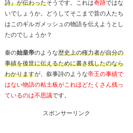
詩』が伝わった
そうです。これは
奇跡
ではな
いでしょうか。どうしてそこまで昔の人たち
はこのギルガメッシュの物語を伝えようとし
たのでしょうか？
秦の
始皇帝
のような
歴史上の権力者が自分の
事績を後世に伝えるために書き残したのなら
わかります
が、叙事詩のような
帝王の事績で
はない物語の粘土板がこれほどたくさん残っ
ているのは不思議
です。
スポンサーリンク