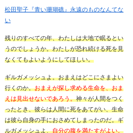
松田聖子『青い珊瑚礁』永遠のものなんてな
い
残りのすべての年、わたしは大地で眠るとい
うのでしょうか。わたしが恐れ続ける死を見
なくてもよいようにしてほしい。
ギルガメッシュよ。おまえはどこにさまよい
行くのか。
おまえが探し求める生命を、おま
えは見出せないであろう。
神々が人間をつく
ったとき、彼らは人間に死をあてがい、生命
は彼ら自身の手におさめてしまったのだ。ギ
ルガメッシュよ、
自分の腹を満たすがよい。