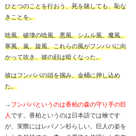
ひとつのことを行おう、死を賭しても、恥な
きことを。
唸風、破壊の唸風、悪風、シムル風、魔風、
寒風、嵐、旋風、これらの風がフンババに向
かって吹き、彼の顔は暗くなった。
彼はフンババの頭を掴み、金桶に押し込め
た。
→
フンババというのは香柏の森の守り手の巨
人
です。香柏というのは日本語では檜です
が、実際にはレバノン杉らしい。巨人の姿を