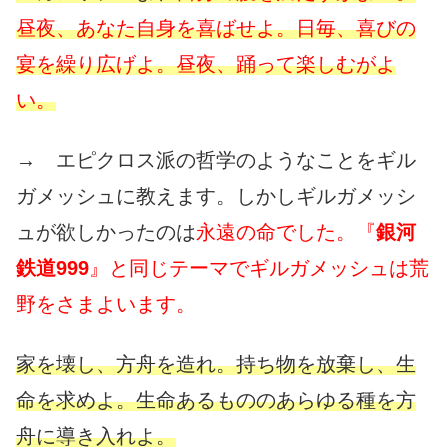
昼夜、あなた自身を喜ばせよ。日毎、喜びの
宴を繰り広げよ。昼夜、踊って楽しむがよ
い。
→ エピクロス派の哲学のようなことをギル
ガメッシュに教えます。しかしギルガメッシ
ュが欲しかったのは
永遠の命でした。『
銀河
鉄道999
』と同じテーマでギルガメッシュは荒
野をさまよいます。
家を壊し、方舟を造れ。持ち物を放棄し、生
命を求めよ。生命あるもののあらゆる種を方
舟に導き入れよ。