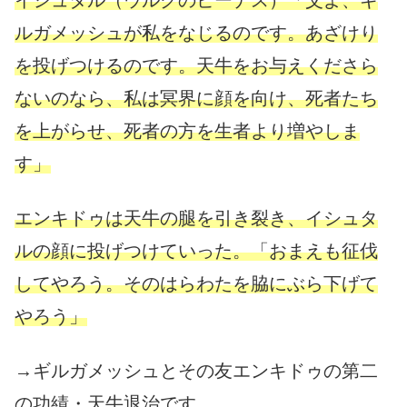
イシュタル（ウルクのビーナス）「父よ、ギ
ルガメッシュが私をなじるのです。あざけり
を投げつけるのです。天牛をお与えくださら
ないのなら、私は冥界に顔を向け、死者たち
を上がらせ、死者の方を生者より増やしま
す」
エンキドゥは天牛の腿を引き裂き、イシュタ
ルの顔に投げつけていった。「おまえも征伐
してやろう。そのはらわたを脇にぶら下げて
やろう」
→ギルガメッシュとその友エンキドゥの第二
の功績・天牛退治です。