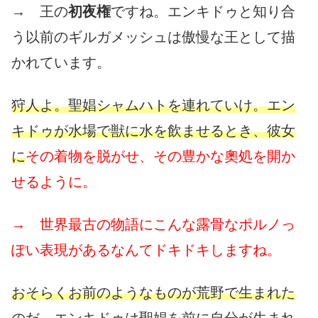
→ 王の
初夜権
ですね。エンキドゥと知り合
う以前のギルガメッシュは傲慢な王として描
かれています。
狩人よ。聖娼シャムハトを連れていけ。エン
キドゥが水場で獣に水を飲ませるとき、彼女
に
その着物を脱がせ、その豊かな奧処を開か
せるように。
→ 世界最古の物語にこんな露骨なポルノっ
ぽい表現があるなんてドキドキしますね。
おそらくお前のようなものが荒野で生まれた