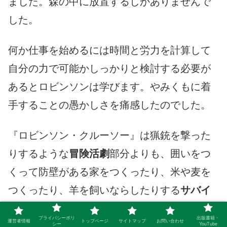
ました。森の中に放置するしかありませんで
した。
何か仕事を始めるには時間と労力を計算して
自分の力で可能かしっかりと検討する必要が
あるとロビンソンは学びます。やみくもに着
手することの愚かしさを痛感したのでした。
『ロビンソン・クルーソー』は猟銃を撃った
りするような
冒険活劇
部分よりも、囲いをつ
くって防壁がある家をつくったり、米や麦を
つくったり、羊を飼いならしたりする
サバイ
バル
部分の方が圧倒的に面白いものがありま
プライバシーポリ
出版書籍・
運営者情報
トップページ
サイトマップ
お問い合わせ
す。
シー
YouTube