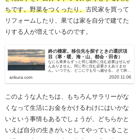
ちです。野菜をつくったり、
古民家を買って
リフォームしたり、果ては家を自分で建てた
りする人が増えているのです。
終の棲家。移住先を探すときの選択項
目（寒・暖、海・山、都会・田舎）
なにも将来もずっと同じ場所に住む必要はぜんぜ
んありません。同じ市に住む必要さえありませ
ん。いつでも、どこにでも引っ越せる。 さて終の
棲家、移住先を探しましょう。どういう選択をす
2020.11.06
arikura.com
べきか、一緒に考えましょう。
このような人たちは、もちろんサラリーがな
くなって生活にお金をかけるわけにはいかな
いという事情もあるでしょうが、どちらかと
いえば自分の生きがいとしてやっていること