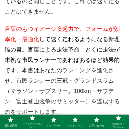
ているのと同じ
ことです。これでは速く走る
ことはできません。
言葉のもつイメージ喚起力で、フォームが効
率化・最適化
して速く走れるようになる新理
論の書。言葉による走法革命。とくに走法が
未熟な市民ランナーであればあるほど効果的
です。本書は
あなたのランニングを進化さ
せ、市民ランナーの三冠・グランドスラム
（マラソン・サブスリー。100km・サブテ
ン。富士登山競争のサミッター）を達成する
のをサポートします。
●「動的バランス走法」「ヘルメスの靴」「ア
プライバシーポリ
出版書籍・
運営者情報
トップページ
サイトマップ
お問い合わせ
シー
YouTube