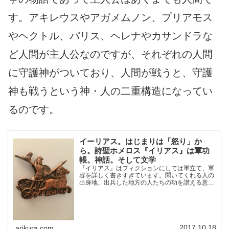
す。アキレウスやアガメムノン、プリアモス
やヘクトル、パリス、ヘレナやカサンドラな
ど人間が主人公なのですが、それぞれの人間
に守護神がついており、人間が戦うと、守護
神も戦うという神・人の二重構造になってい
るのです。
イーリアス。はじまりは「怒り」か
ら。詩聖ホメロス『イリアス』は軍功
帳。神話。そして文学
『イリアス』はフィクションにしては軍立て、軍
容を詳しく書きすぎています。聞いてくれる人の
出身地、出兵した地方の人たちの功を讃える意味
で延々と語ったのだと思います。いっしゅの軍功
帳みたいな意味があったのだと思います。ただの
エンタメだったとすれば延々と軍容や功績を語る
意味がわかりません。
2017.10.18
arikura.com