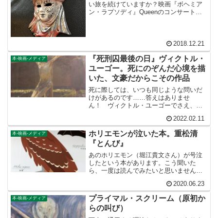
い旅を続けていますか？映画『ボヘミア
ン・ラプソディ』Queenのコンサートに
行ってきました。と、いっても伝説のフ
レディ・マーキュリーはもうとっくに亡
くなっているので、ご想像の通り映画
『ボヘミアン・ラプソデ...
2018.12.21
『死刑囚最後の日』ヴィクトル・
本-映画-メディア
ユーゴー。死にのぞんだ心境を描
いた、文豪だからこその作品
死に際しては、いつも同じような問いだ
けがあるのです……答えはありませ
ん！ ヴィクトル・ユーゴーでさえ、何
ら新しいものを提示することはできませ
2022.02.11
んでした。これ以上、このことについて
考えるのは無駄だということです。
ホリエモンが泣いた本。重松清
本-映画-メディア
『とんび』
あのホリエモン（堀江貴文さん）が号泣
したという本があります。こう聞いた
ら、一度は読んでみたいと思いません
か？その本の名は、『とんび』重松清・
2020.06.23
著。直木賞作家の作品です。日曜劇場で
テレビ化もされました。【この記事を書
プライマル・スクリーム（原初か
本-映画-メディア
いている人】瞑想ランニング（...
らの叫び）