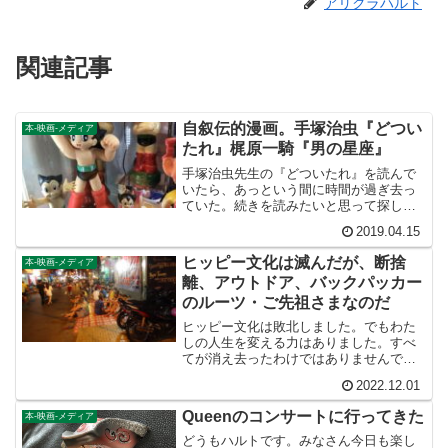
アリクラハルト
関連記事
自叙伝的漫画。手塚治虫『どつい
本-映画-メディア
たれ』梶原一騎『男の星座』
手塚治虫先生の『どついたれ』を読んで
いたら、あっという間に時間が過ぎ去っ
ていた。続きを読みたいと思って探した
が、どうやら未完成の作品だったよう
2019.04.15
だ。未完成の理由は「作品の人気がかん
ばしくなかったため、作者みずから打ち
ヒッピー文化は滅んだが、断捨
本-映画-メディア
切った」というのが原因らし...
離、アウトドア、バックパッカー
のルーツ・ご先祖さまなのだ
ヒッピー文化は敗北しました。でもわた
しの人生を変える力はありました。すべ
てが消え去ったわけではありませんでし
た。その魂は今でも世界の各地に残って
2022.12.01
います。わたしのように影響を受けたも
のが、そのスピリッツを次世代につたえ
Queenのコンサートに行ってきた
本-映画-メディア
ていけばいいのです。
どうもハルトです。みなさん今日も楽し