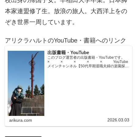
校出身の帰国子女。早稲田大学卒業。日本脚
本家連盟修了生。放浪の旅人。大西洋上をの
ぞき世界一周しています。
アリクラハルトのYouTube・書籍へのリンク
出版書籍・YouTube
このブログ運営者の出版書籍・YouTubeです。
× × × × × YouTube
メインチャンネル【50代早期退職夫婦の楽園探求
ちゃんねる】YouTubeサブチャンネル【世界名作
文学紹介チャンネル】× × × ...
2026.03.03
arikura.com