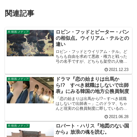
関連記事
ロビン・フッドとピーター・パン
本-映画-メディア
の相似点。ウイリアム・テルとの
違い
ロビン・フッドとウイリアム・テル。ど
ちらも自由を求めて悪政・権力と戦った
弓の名手ですが、どちらも架空の人物だ
とされています。イギリス人も、スイス
2021.12.23
人も、民族を問わず自由を求める英雄を
民衆は必要としているということかもし
ドラマ『恋の始まりは出馬か
本-映画-メディア
れません。
ら!? すべき就職はしないで出師
表』にみる韓国の地方公務員制度
「恋の始まりは出馬から!?～すべき就職
はしないで出師表～」このドラマ、ちゃ
んと現実の公務員制度に即しているの
か？銀行員が見ると「この銀行ドラマお
2021.06.28
かしいよね」。警察が見ると「この刑事
ドラマおかしいよね」。そんな風になっ
ロバート・ハリス『地図のない国
本-映画-メディア
ているのではないでしょうか。
から』放浪の魂を読む。