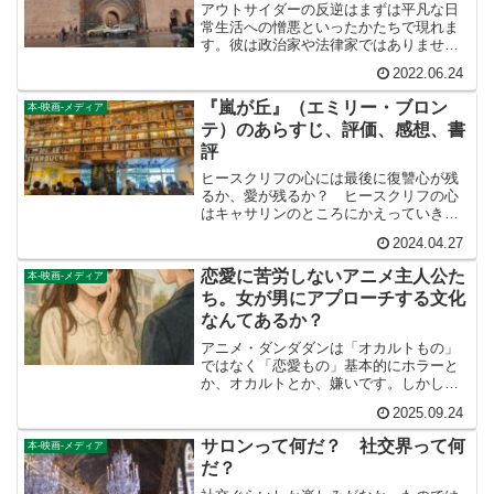
アウトサイダーの反逆はまずは平凡な日
常生活への憎悪といったかたちで現れま
す。彼は政治家や法律家ではありませ
ん。世の中の平安、安寧、ルールとか
2022.06.24
「みんながおまえみたいだったらどうな
るんだ？」といった道徳的なことは一切
『嵐が丘』（エミリー・ブロン
本-映画-メディア
考えません。とにかく自分が嫌だから嫌
テ）のあらすじ、評価、感想、書
なのです。我慢がならないから我慢しな
いのです。そして衝動に身をまかせま
評
す。それが生きることだから。
ヒースクリフの心には最後に復讐心が残
るか、愛が残るか？ ヒースクリフの心
はキャサリンのところにかえっていきま
した。ヒースクリフの憎悪が勝つか、キ
2024.04.27
ャシーの愛情が勝つか？ 嵐が丘の正当
な血をうけたヘアトンが選んだのは、キ
恋愛に苦労しないアニメ主人公た
本-映画-メディア
ャシーの愛情でした。『嵐が丘』はそう
ち。女が男にアプローチする文化
いう物語だったのです。
なんてあるか？
アニメ・ダンダダンは「オカルトもの」
ではなく「恋愛もの」基本的にホラーと
か、オカルトとか、嫌いです。しかし現
在進行でやっているアニメ『ダンダダ
2025.09.24
ン』を見ています。オカルトバトルへの
興味からではなく、綾瀬桃のキャラクタ
サロンって何だ？ 社交界って何
本-映画-メディア
ーが私のセンスに合ったから...
だ？