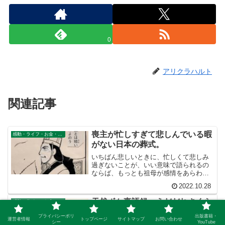
0
アリクラハルト
関連記事
喪主が忙しすぎて悲しんでいる暇
感動・ライフ・お金・仕事
がない日本の葬式。
いちばん悲しいときに、忙しくて悲しみ
過ぎないことが、いい意味で語られるの
ならば、もっとも祖母が感情をあらわに
した「最後の別れ」のシーンで、花を渡
2022.10.28
しまくって泣くのを邪魔しまくった大手
葬儀社のアレは、ひょっとしてプロの気
天然ボケ妻語録。えだだれさくら
感動・ライフ・お金・仕事
遣いだったのかしら？
ってどんな桜？ 「オヤジィ！」
プライバシーポリ
出版書籍・
運営者情報
トップページ
サイトマップ
お問い合わせ
ヤクザの親分の息子
シー
YouTube