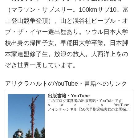
（マラソン・サブスリー。100kmサブ10。富
士登山競争登頂）。山と渓谷社ピープル・オ
ブ・ザ・イヤー選出歴あり。ソウル日本人学
校出身の帰国子女。早稲田大学卒業。日本脚
本家連盟修了生。放浪の旅人。大西洋上をの
ぞき世界一周しています。
アリクラハルトのYouTube・書籍へのリンク
出版書籍・YouTube
このブログ運営者の出版書籍・YouTubeです。
× × × × × YouTube
メインチャンネル【50代早期退職夫婦の楽園探求
ちゃんねる】YouTubeサブチャンネル【世界名作
文学紹介チャンネル】× × × ...