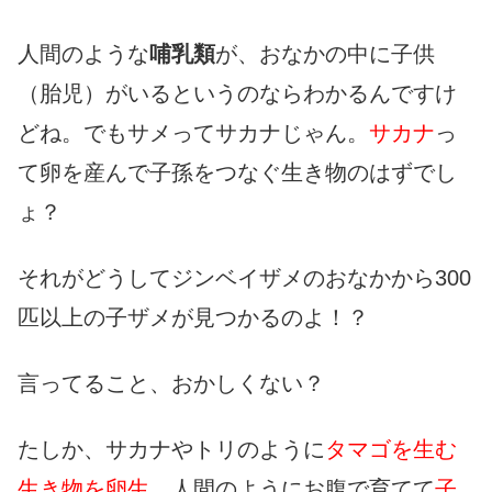
人間のような
哺乳類
が、おなかの中に子供
（胎児）がいるというのならわかるんですけ
どね。でもサメってサカナじゃん。
サカナ
っ
て卵を産んで子孫をつなぐ生き物のはずでし
ょ？
それがどうしてジンベイザメのおなかから300
匹以上の子ザメが見つかるのよ！？
言ってること、おかしくない？
たしか、サカナやトリのように
タマゴを生む
生き物を卵生
、人間のようにお腹で育てて
子