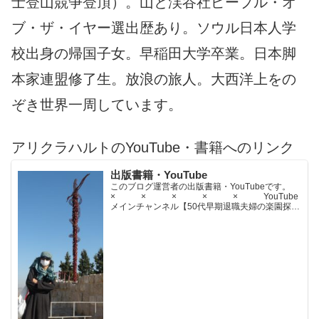
士登山競争登頂）。山と渓谷社ピープル・オ
ブ・ザ・イヤー選出歴あり。ソウル日本人学
校出身の帰国子女。早稲田大学卒業。日本脚
本家連盟修了生。放浪の旅人。大西洋上をの
ぞき世界一周しています。
アリクラハルトのYouTube・書籍へのリンク
出版書籍・YouTube
このブログ運営者の出版書籍・YouTubeです。
× × × × × YouTube
メインチャンネル【50代早期退職夫婦の楽園探求
ちゃんねる】YouTubeサブチャンネル【世界名作
文学紹介チャンネル】× × × ...