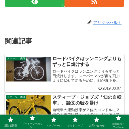
0
アリクラハルト
関連記事
ロードバイクはランニングよりも
スポーツ・肉体
ずっと日焼けする
ロードバイクはランニングよりもずっと
日焼けします。スーパーマンが宙を飛ぶ
ように伏せて走るために、顔が真下を向
きます。するとアスファルトの照り返し
2019.08.07
で真っ黒に日焼けします。だから真夏の
ローディーは、覆面レスラーのような人
スティーブ・ジョブズ「知の自転
スポーツ・肉体
がいるのです。絶対に日焼けしたくない
車」。論文の嘘を暴け
んでしょうね。
自転車の運動効率が２位のコンドルに２
倍の大差で圧勝というのは、どう考えて
もおかしいのです。みんなジョブズの言
葉に感動して、そこを突っ込んでいる人
プライバシーポリ
出版書籍・
運営者情報
トップページ
サイトマップ
お問い合わせ
シー
YouTube
を見たことがありません。ジョブズの言