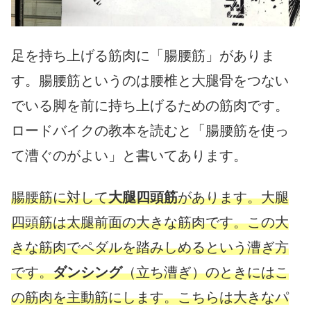
足を持ち上げる筋肉に「腸腰筋」がありま
す。腸腰筋というのは腰椎と大腿骨をつない
でいる脚を前に持ち上げるための筋肉です。
ロードバイクの教本を読むと「腸腰筋を使っ
て漕ぐのがよい」と書いてあります。
腸腰筋に対して
大腿四頭筋
があります。大腿
四頭筋は太腿前面の大きな筋肉です。この大
きな筋肉でペダルを踏みしめるという漕ぎ方
です。
ダンシング
（立ち漕ぎ）のときにはこ
の筋肉を主動筋にします。こちらは大きなパ