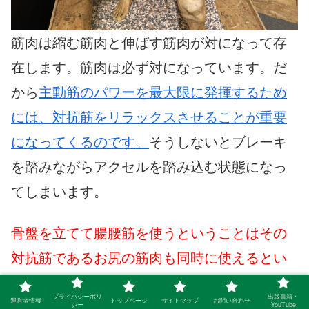
筋肉は縮む筋肉と伸ばす筋肉が対になって存
在します。筋肉は必ず対になっています。だ
から
主動筋のパワーを最大限に発揮するため
には、対抗筋をリラックスさせることが重要
になってくるのです。
そうしないとブレーキ
を踏みながらアクセルを踏み込む状態になっ
てしまいます。
骨盤を立てて腸腰筋を使うということはその
対抗筋であるお尻の筋肉も同時に使えるとい
うことです。お腹（体幹）の筋肉を前側も後
プライバシーポリ
出版書籍・
運営者情報
トップページ
サイトマップ
お問い合わせ
ろ側も両方使って走ることができます。
シー
YouTube