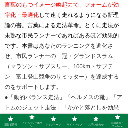
言葉のもつイメージ喚起力で、フォームが効
率化・最適化
して速く走れるようになる新理
論の書。言葉による走法革命。とくに走法が
未熟な市民ランナーであればあるほど効果的
です。本書は
あなたのランニングを進化さ
せ、市民ランナーの三冠・グランドスラム
（マラソン・サブスリー。100km・サブテ
ン。富士登山競争のサミッター）を達成する
のをサポートします。
●「動的バランス走法」「ヘルメスの靴」「ア
トムのジェット走法」「かかと落としを効果
的に決める走法」「ハサミは両方に開かれる
プライバシーポリ
出版書籍・
運営者情報
トップページ
サイトマップ
お問い合わせ
シー
YouTube