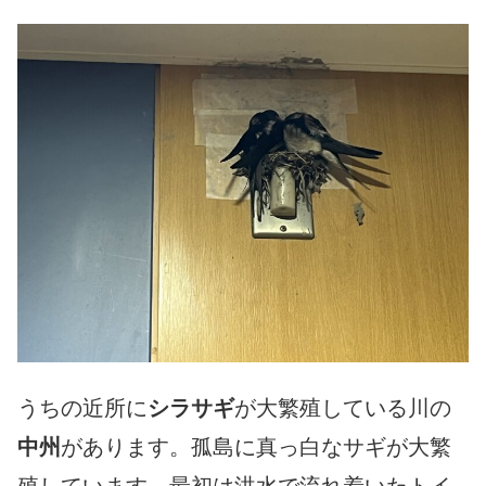
うちの近所に
シラサギ
が大繁殖している川の
中州
があります。孤島に真っ白なサギが大繁
殖しています。最初は洪水で流れ着いたトイ