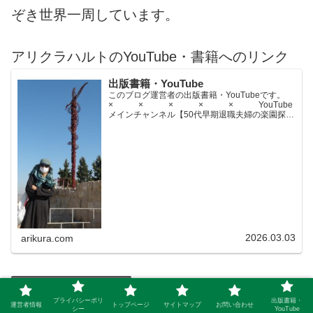
ぞき世界一周しています。
アリクラハルトのYouTube・書籍へのリンク
出版書籍・YouTube
このブログ運営者の出版書籍・YouTubeです。
× × × × × YouTube
メインチャンネル【50代早期退職夫婦の楽園探求
ちゃんねる】YouTubeサブチャンネル【世界名作
文学紹介チャンネル】× × × ...
2026.03.03
arikura.com
感動・ライフ・お金・仕事
プライバシーポリ
出版書籍・
運営者情報
トップページ
サイトマップ
お問い合わせ
シー
YouTube