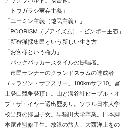
アリクラハルト。物書き。
「トウガラシ実存主義」
「ユーミン主義（遊民主義）」
「POORISM（プアイズム）・ビンボー主義」
「新狩猟採集民という新しい生き方」
「お客様という権力」
バックパッカースタイルの提唱者。
市民ランナーのグランドスラムの達成者
（マラソン・サブスリー。100kmサブ10。富
士登山競争登頂）。山と渓谷社ピープル・オ
ブ・ザ・イヤー選出歴あり。ソウル日本人学
校出身の帰国子女。早稲田大学卒業。日本脚
本家連盟修了生。放浪の旅人。大西洋上をの