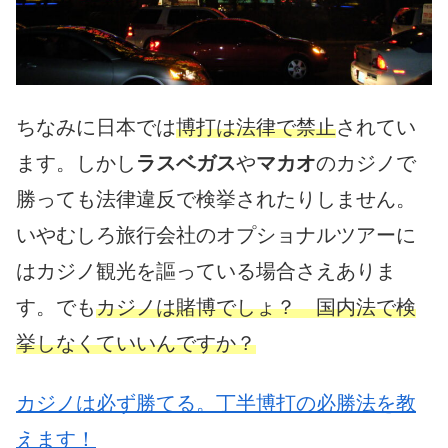
ちなみに日本では
博打は法律で禁止
されてい
ます。しかし
ラスベガス
や
マカオ
のカジノで
勝っても法律違反で検挙されたりしません。
いやむしろ旅行会社のオプショナルツアーに
はカジノ観光を謳っている場合さえありま
す。でも
カジノは賭博でしょ？ 国内法で検
挙しなくていいんですか？
カジノは必ず勝てる。丁半博打の必勝法を教
えます！