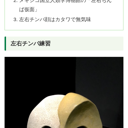
メキシコ国立人類学博物館の「左右ちん
ば仮面」
左右チンバ顔はカタワで無気味
左右チンバ練習