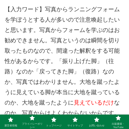
【入力ワード】写真からランニングフォーム
を学ぼうとする人が多いので注意喚起したい
と思います。写真からフォームを学ぶのはお
勧めできません。写真というのは瞬間を切り
取ったものなので、間違った解釈をする可能
性があるからです。「振り上げた脚」（往
路）なのか「戻ってきた脚」（復路）なの
か、写真ではわかりません。大地を蹴ったよ
うに見えている脚が本当に大地を蹴っている
のか、大地を蹴ったように
見えているだけ
な
のか、写真からはよくわからないからです。
写真で振り上げた膝の高さを見て「ふむふ
プライバシーポリ
出版書籍・
運営者情報
トップページ
サイトマップ
お問い合わせ
シー
YouTube