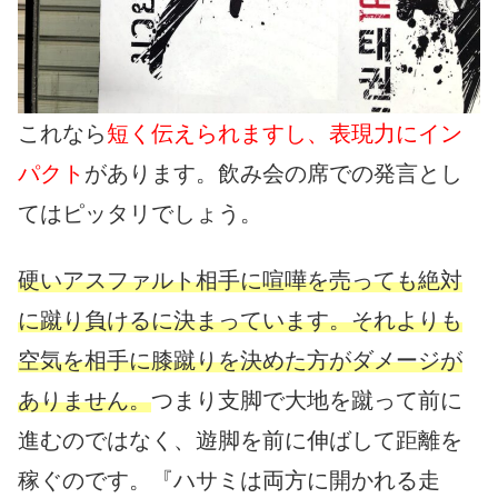
これなら
短く伝えられますし、表現力にイン
パクト
があります。飲み会の席での発言とし
てはピッタリでしょう。
硬いアスファルト相手に喧嘩を売っても絶対
に蹴り負けるに決まっています。それよりも
空気を相手に膝蹴りを決めた方がダメージが
ありません。
つまり支脚で大地を蹴って前に
進むのではなく、遊脚を前に伸ばして距離を
稼ぐのです。『ハサミは両方に開かれる走