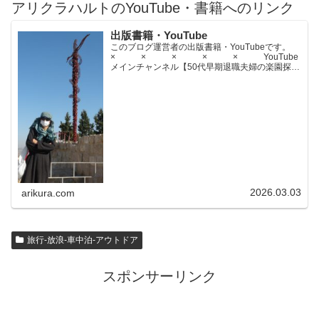
アリクラハルトのYouTube・書籍へのリンク
出版書籍・YouTube
このブログ運営者の出版書籍・YouTubeです。
× × × × × YouTube
メインチャンネル【50代早期退職夫婦の楽園探求
ちゃんねる】YouTubeサブチャンネル【世界名作
文学紹介チャンネル】× × × ...
2026.03.03
arikura.com
旅行-放浪-車中泊-アウトドア
スポンサーリンク