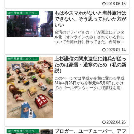
2018.06.15
もはやスマホがないと海外旅行は
旅行-放浪-車中泊-アウトドア
できない。そう思っておいた方が
いい
台湾のアライバルカードが完全にデジタ
ル化（オンラインのみ）されている件に
ついて台湾旅行に行ってきた。台湾旅行
なんて余裕すぎて、旅の計画はすべて妻
2026.01.14
にまかせてしまった。そして私はヨーロ
ッパ大遠征の方に意識を向けていた。ボ
上杉謙信の関東遠征に雑兵が従っ
旅行-放浪-車中泊-アウトドア
スキャラにはボスにふさわ...
たのは豪雪・避寒のため（私の新
説）
このページでは平成が令和に変わる平成
31年4月26日から令和元年5月6日にかけ
てのゴールデンウィークに桜前線を追い
かけて東北地方桜旅を車中泊大遠征10泊
11日した時の記録をまとめたものです。
（結論）「桜前線なんてものはテレビの
中にしか存在し...
2022.04.26
ブロガー、ユーチューバー、アフ
旅行-放浪-車中泊-アウトドア