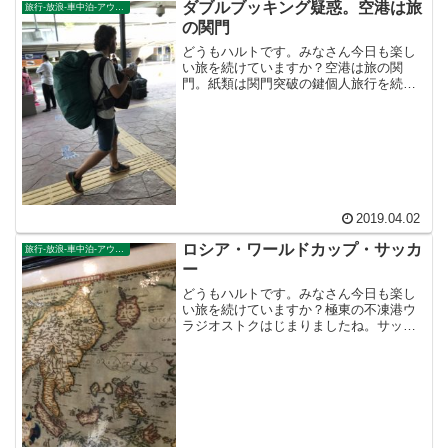
ダブルブッキング疑惑。空港は旅
旅行-放浪-車中泊-アウトドア
の関門
どうもハルトです。みなさん今日も楽し
い旅を続けていますか？空港は旅の関
門。紙類は関門突破の鍵個人旅行を続け
ていると、トランジットは避けて通れま
せん。なるべく安い航空券で旅をしよう
と思うと、トランジットが日常になりま
す。たとえばバンコクに行く...
2019.04.02
ロシア・ワールドカップ・サッカ
旅行-放浪-車中泊-アウトドア
ー
どうもハルトです。みなさん今日も楽し
い旅を続けていますか？極東の不凍港ウ
ラジオストクはじまりましたね。サッカ
ー・ワールドカップ・ロシア。寝不足の
日々を迎えるサッカーファンが１００万
人ぐらい日本中にいると思います。私も
楽しみです。がんばれ、ニ...