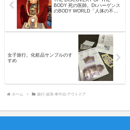
BODY 死の医師。Dr.ハーゲンス
のBODY WORLD「人体の不思
議展」
女子旅行。化粧品サンプルのす
すめ
ホーム
旅行-放浪-車中泊-アウトドア