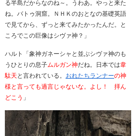
る半島だからなのね～。うわあ。やっと来た
ね。バトゥ洞窟。ＮＨＫのおとなの基礎英語
で見てから、ずっと来てみたかったんだ。と
ころでこの巨像はシヴァ神？」
ハルト「象神ガネーシャと並ぶシヴァ神のも
うひとりの息子
ムルガン神
だね。日本では
韋
駄天
と言われている。
おれたちランナー
の神
様と言っても過言じゃないな。よし！ 拝ん
どこう
」