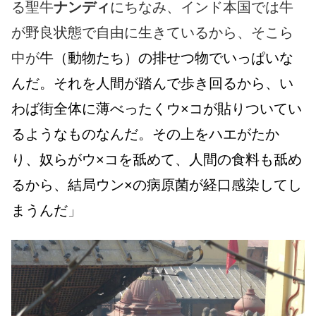
る聖牛
ナンディ
にちなみ、インド本国では牛
が野良状態で自由に生きているから、そこら
中が
牛（動物たち）の排せつ物でいっぱいな
んだ。それを人間が踏んで歩き回るから、い
わば街全体に薄べったくウ×コが貼りついてい
るようなものなんだ。その上をハエがたか
り、奴らがウ×コを舐めて、人間の食料も舐め
るから、結局ウン×の病原菌が経口感染してし
まうんだ
」