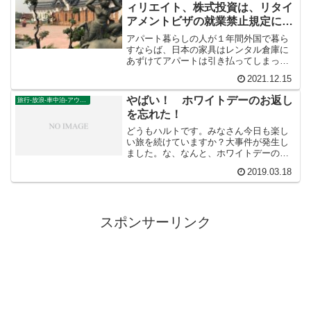
ィリエイト、株式投資は、リタイ
アメントビザの就業禁止規定に抵
触するか？
アパート暮らしの人が１年間外国で暮ら
すならば、日本の家具はレンタル倉庫に
あずけてアパートは引き払ってしまった
方が安く上がるでしょう。宿も長期滞在
2021.12.15
用アパートを借りた方がいいと思いま
す。三セットのパンツやシャツを毎晩手
やばい！ ホワイトデーのお返し
旅行-放浪-車中泊-アウトドア
洗いする生活を１年続けるのは辛いので
を忘れた！
は？
どうもハルトです。みなさん今日も楽し
い旅を続けていますか？大事件が発生し
ました。な、なんと、ホワイトデーのお
返しをするのをすっかり忘れてしまいま
2019.03.18
した！若い頃はバレンタインデーにただ
の一つも本命チョコレートをもらえず悲
しい一日だったこともあっ...
スポンサーリンク