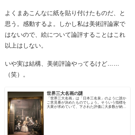
よくまあこんなに紙を貼り付けたものだ、と
思う。感動するよ。しかし私は美術評論家で
はないので、絵について論評することはこれ
以上はしない。
いや実は結構、美術評論やってるけど……
（笑）。
世界三大名画の謎
「世界三大名画」は「日本三名泉」のように誰か
ご意見番が決めたものでしょう。そういう指標を
大衆が求めていて、下された評価に大多数が納得
したために、今日まで残っているものと思われま
す。そもそも東洋の絵は評価対象に含まれていま
せん。ご意見番ひとりに三大〇〇を決めさせるの
は問題があるのです。