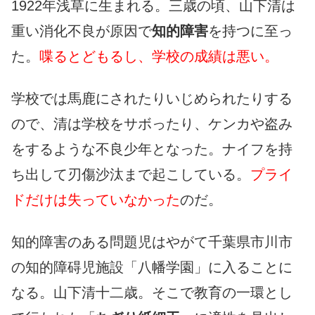
1922年浅草に生まれる。三歳の頃、山下清は
重い消化不良が原因で
知的障害
を持つに至っ
た。
喋るとどもるし、学校の成績は悪い。
学校では馬鹿にされたりいじめられたりする
ので、清は学校をサボったり、ケンカや盗み
をするような不良少年となった。ナイフを持
ち出して刃傷沙汰まで起こしている。
プライ
ドだけは失っていなかった
のだ。
知的障害のある問題児はやがて千葉県市川市
の知的障碍児施設「八幡学園」に入ることに
なる。山下清十二歳。そこで教育の一環とし