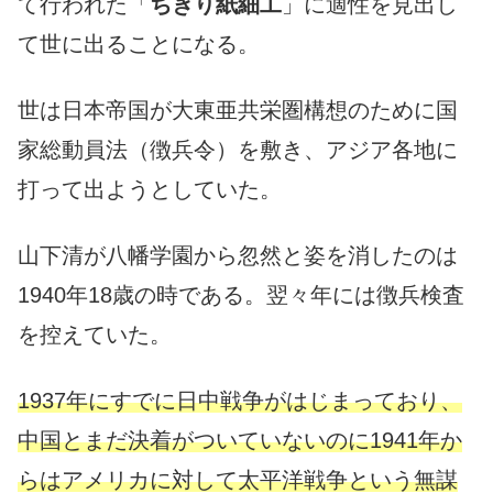
て行われた「
ちぎり紙細工
」に適性を見出し
て世に出ることになる。
世は日本帝国が大東亜共栄圏構想のために国
家総動員法（徴兵令）を敷き、アジア各地に
打って出ようとしていた。
山下清が八幡学園から忽然と姿を消したのは
1940年18歳の時である。翌々年には徴兵検査
を控えていた。
1937年にすでに日中戦争がはじまっており、
中国とまだ決着がついていないのに1941年か
らはアメリカに対して太平洋戦争という無謀