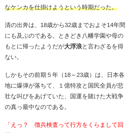
なケンカを仕掛けようという時期だった。
清の出奔は、18歳から32歳までおよそ14年間
にも及ぶのである。ときどき八幡学園や母の
もとに帰ったようだが
大浮浪
と言わざるを得
ない。
しかもその前期５年（18～23歳）は、日本各
地に爆弾が落ちて、１億特攻と国民全員が悲
壮な叫びをあげていた、国運を賭けた大戦争
の真っ最中なのである。
「えっ？ 徴兵検査って行方をくらまして回