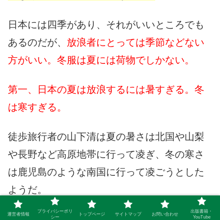
日本には四季があり、それがいいところでも
あるのだが、
放浪者にとっては季節などない
方がいい。冬服は夏には荷物でしかない。
第一、日本の夏は放浪するには暑すぎる。冬
は寒すぎる。
徒歩旅行者の山下清は夏の暑さは北国や山梨
や長野など高原地帯に行って凌ぎ、冬の寒さ
は鹿児島のような南国に行って凌ごうとした
ようだ。
プライバシーポリ
出版書籍・
運営者情報
トップページ
サイトマップ
お問い合わせ
まだエアコンも普及していなかった時代のこ
シー
YouTube