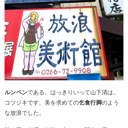
ルンペン
である。はっきりいって山下清は。
コツジキです。美を求めての
乞食行脚
のよう
な放浪でした。