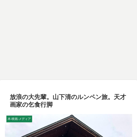
放浪の大先輩。山下清のルンペン旅。天才
画家の乞食行脚
本-映画-メディア