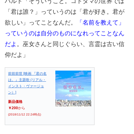
ハルト「そういうこと。コトダマの世界では
「君は誰？」っていうのは「君が好き。君が
欲しい」ってことなんだ。
「名前を教えて」
っていうのは自分のものになれってことなん
だよ
。巫女さんと同じぐらい、言霊は古い信
仰だよ」
前前前世 [映画 『君の名
は。』主題歌 (リアル・
インスト・ヴァージョ
ン）]
新品価格
￥200
から
(2018/11/12 22:24時点)