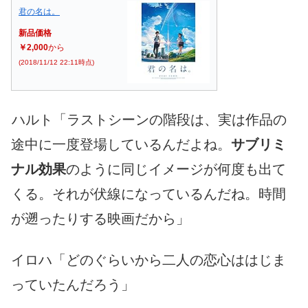
君の名は。
新品価格
￥2,000
から
(2018/11/12 22:11時点)
ハルト「ラストシーンの階段は、実は作品の
途中に一度登場しているんだよね。
サブリミ
ナル効果
のように同じイメージが何度も出て
くる。それが伏線になっているんだね。時間
が遡ったりする映画だから」
イロハ「どのぐらいから二人の恋心ははじま
っていたんだろう」