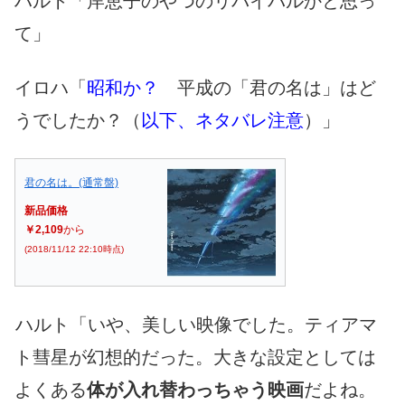
ハルト「岸恵子のやつのリバイバルかと思っ
て」
イロハ「
昭和か？
平成の「君の名は」はど
うでしたか？（
以下、ネタバレ注意
）」
君の名は。(通常盤)
新品価格
￥2,109
から
(2018/11/12 22:10時点)
ハルト「いや、美しい映像でした。ティアマ
ト彗星が幻想的だった。大きな設定としては
よくある
体が入れ替わっちゃう映画
だよね。