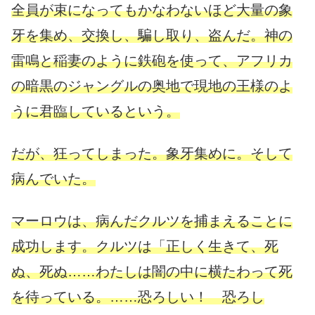
全員が束になってもかなわないほど大量の象
牙を集め、交換し、騙し取り、盗んだ。神の
雷鳴と稲妻のように鉄砲を使って、
アフリカ
の暗黒のジャングルの奥地で現地の王様のよ
うに君臨しているという。
だが、狂ってしまった。象牙集めに。そして
病んでいた。
マーロウは、病んだクルツを捕まえることに
成功します。クルツは「正しく生きて、死
ぬ、死ぬ……わたしは闇の中に横たわって死
を待っている。……恐ろしい！ 恐ろし