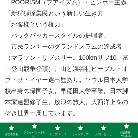
「POORISM（プアイズム）・ビンボー主義」
「新狩猟採集民という新しい生き方」
「お客様という権力」
バックパッカースタイルの提唱者。
市民ランナーのグランドスラムの達成者
（マラソン・サブスリー。100kmサブ10。富
士登山競争登頂）。山と渓谷社ピープル・オ
ブ・ザ・イヤー選出歴あり。ソウル日本人学
校出身の帰国子女。早稲田大学卒業。日本脚
本家連盟修了生。放浪の旅人。大西洋上をの
ぞき世界一周しています。
アリクラハルトのYouTube・書籍へのリンク
プライバシーポリ
出版書籍・
運営者情報
トップページ
サイトマップ
お問い合わせ
シー
YouTube