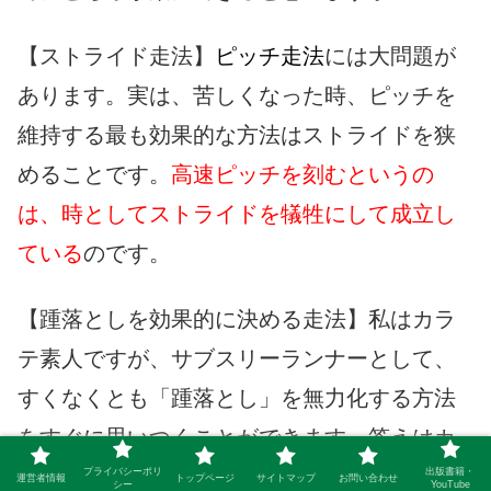
【ストライド走法】
ピッチ走法
には大問題が
あります。実は、苦しくなった時、ピッチを
維持する最も効果的な方法はストライドを狭
めることです。
高速ピッチを刻むというの
は、時としてストライドを犠牲にして成立し
ている
のです。
【踵落としを効果的に決める走法】私はカラ
テ素人ですが、サブスリーランナーとして、
すくなくとも「踵落とし」を無力化する方法
をすぐに思いつくことができます。答えはカ
ンタン。攻撃側が踵を振り上げて止まったポ
プライバシーポリ
出版書籍・
運営者情報
トップページ
サイトマップ
お問い合わせ
シー
YouTube