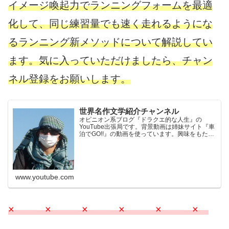
イメージ喚起力でランニングフォームを最適
化して、同じ練習量でも速く走れるようにな
るランニング新メソッドについて解説してい
ます。気に入っていただけましたら、チャン
ネル登録をお願いします。
世界名作文学紹介チャンネル
オピニオン系ブログ『ドラクエ的な人生』の
YouTube出張局です。背景動画は姉妹サイト『車
泊でGO!!』の動画を使っています。興味をもたれ
た方はそちらもご覧ください。※当チャンネル
は、Amazon.co.jpを宣伝しリンクすることによっ
てサ...
www.youtube.com
× × × × × ×