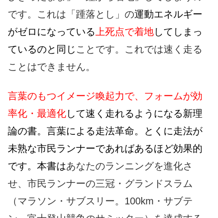
です。これは「踵落とし」の
運動エネルギー
がゼロになっている
上死点で着地
してしまっ
ているのと同じ
ことです。これでは速く走る
ことはできません。
言葉のもつイメージ喚起力で、フォームが効
率化・最適化
して速く走れるようになる新理
論の書。言葉による走法革命。とくに走法が
未熟な市民ランナーであればあるほど効果的
です。本書は
あなたのランニングを進化さ
せ、市民ランナーの三冠・グランドスラム
（マラソン・サブスリー。100km・サブテ