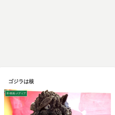
ゴジラは核
本-映画-メディア