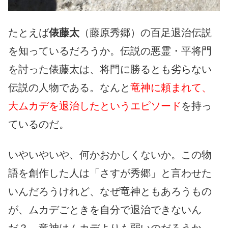
たとえば
俵藤太
（藤原秀郷）の百足退治伝説
を知っているだろうか。伝説の悪霊・平将門
を討った俵藤太は、将門に勝るとも劣らない
伝説の人物である。なんと
竜神に頼まれて、
大ムカデを退治したというエピソード
を持っ
ているのだ。
いやいやいや、何かおかしくないか。この物
語を創作した人は「さすが秀郷」と言わせた
いんだろうけれど、なぜ竜神ともあろうもの
が、ムカデごときを自分で退治できないん
だ？ 竜神はムカデよりも弱いのだろうか。