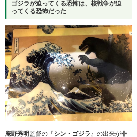
ゴジラが迫ってくる恐怖は、核戦争が迫
ってくる恐怖だった
庵野秀明
監督の『
シン・ゴジラ
』の出来が非