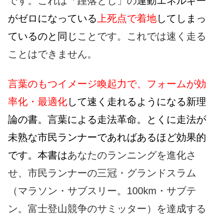
です。これは「踵落とし」の
運動エネルギー
がゼロになっている
上死点で着地
してしまっ
ているのと同じ
ことです。これでは速く走る
ことはできません。
言葉のもつイメージ喚起力で、フォームが効
率化・最適化
して速く走れるようになる新理
論の書。言葉による走法革命。とくに走法が
未熟な市民ランナーであればあるほど効果的
です。本書は
あなたのランニングを進化さ
せ、市民ランナーの三冠・グランドスラム
（マラソン・サブスリー。100km・サブテ
ン。富士登山競争のサミッター）を達成する