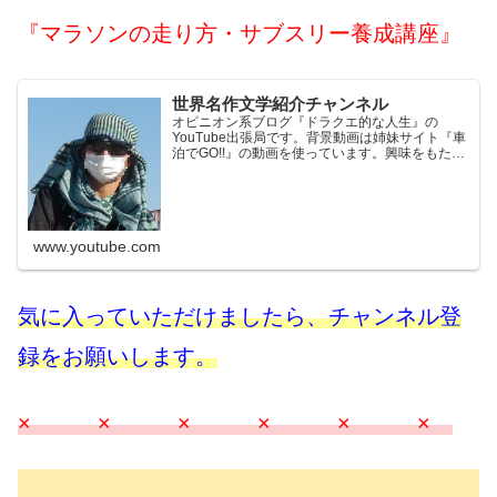
『マラソンの走り方・サブスリー養成講座』
世界名作文学紹介チャンネル
オピニオン系ブログ『ドラクエ的な人生』の
YouTube出張局です。背景動画は姉妹サイト『車
泊でGO!!』の動画を使っています。興味をもたれ
た方はそちらもご覧ください。※当チャンネル
は、Amazon.co.jpを宣伝しリンクすることによっ
てサ...
www.youtube.com
気に入っていただけましたら、チャンネル登
録をお願いします。
× × × × × ×