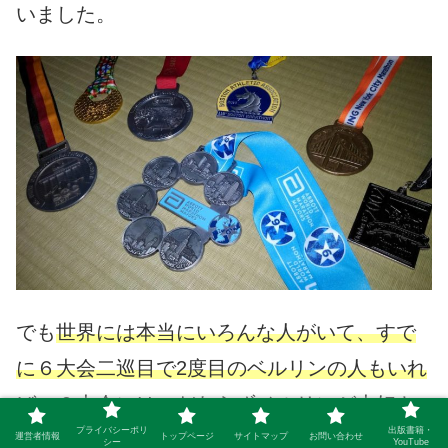
いました。
でも
世界には本当にいろんな人がいて、すで
に６大会二巡目で2度目のベルリンの人もいれ
ば、６大会にはこだわらずベルリンが大好き
プライバシーポリ
出版書籍・
で6度目のベルリンという人もいました。みん
運営者情報
トップページ
サイトマップ
お問い合わせ
シー
YouTube