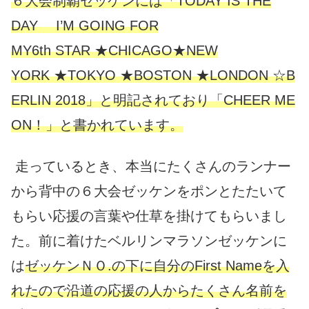
６大会制覇ゼッケンには「TODAY IS THE
DAY I’M GOING FOR
MY6th STAR ★CHICAGO★NEW
YORK ★TOKYO ★BOSTON ★LONDON ☆B
ERLIN 2018」と明記されており「CHEER ME
ON！」と書かれています。
走っているとき、本当にたくさんのランナー
から背中の６大会ゼッケンをポンとたたいて
もらい応援の言葉や仕草を掛けてもらいまし
た。前に着けたベルリンマラソンゼッケンに
は
ゼッケンＮＯ.の下に自分のFirst Nameを入
れたので沿道の応援の人からたくさん名前を