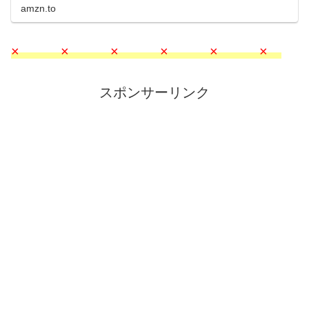
amzn.to
× × × × × ×
スポンサーリンク