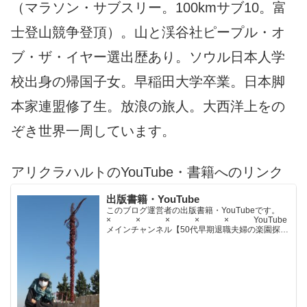
（マラソン・サブスリー。100kmサブ10。富
士登山競争登頂）。山と渓谷社ピープル・オ
ブ・ザ・イヤー選出歴あり。ソウル日本人学
校出身の帰国子女。早稲田大学卒業。日本脚
本家連盟修了生。放浪の旅人。大西洋上をの
ぞき世界一周しています。
アリクラハルトのYouTube・書籍へのリンク
出版書籍・YouTube
このブログ運営者の出版書籍・YouTubeです。
× × × × × YouTube
メインチャンネル【50代早期退職夫婦の楽園探求
ちゃんねる】YouTubeサブチャンネル【世界名作
文学紹介チャンネル】× × × ...