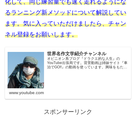
化して、同じ練習量でも速く走れるようにな
るランニング新メソッドについて解説してい
ます。気に入っていただけましたら、チャン
ネル登録をお願いします。
世界名作文学紹介チャンネル
オピニオン系ブログ『ドラクエ的な人生』の
YouTube出張局です。背景動画は姉妹サイト『車
泊でGO!!』の動画を使っています。興味をもたれ
た方はそちらもご覧ください。※当チャンネル
は、Amazon.co.jpを宣伝しリンクすることによっ
てサ...
www.youtube.com
スポンサーリンク