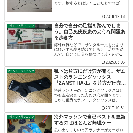
ます。旅するとは歩くことだとすれば、
生きるとは歩くことなのかもしれませ
ん。生きている限り歩くことに、無関心
2018.12.18
ではいられません。
自分で自分の足指を踏んでしま
マラソン・ランニング
う。自己免疫疾患のような問題あ
る歩き方
海外旅行などで、サンダル一足をたより
にひたすら歩き続けていると、足指を踏
んで、自分で自分を傷つけて歩くのがつ
らくなることがあります。こんな自己免
2025.03.05
疫疾患のような足指のトラブルをかかえ
ている人って、ほかにいますか？
靴下は片方にだけ穴が開く。ザム
マラソン・ランニング
ストのランニングソックス
『ZAMST HA-1』を片方だけ売っ
てくれと会社に掛け合ってみた結
快速ランナーのランニングソックスはい
果
つも左右決まった方だけ穴が開きます。
しかし優秀なランニングソックスは、完
全に左右の指定があります。すると困っ
2017.10.31
たことになります。左右に使い回しでき
ないということは、穴の開いた左足ソッ
海外マラソンで自己ベストを更新
マラソン・ランニング
クスを捨てると、右足のソックスばかり
するのはほとんど無理ゲー
が手元に残ってしまうのです。
思い出づくりの市民ランナーがカーボロ