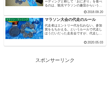
ーディングと称して「おにぎり」を食べ
るのは、観光マラソンの趣旨からいうと
違う気がします。海外マラソンではピー
2018.09.20
キングが一切できません。海外マラソン
で自己ベストを更新するのはほとんど無
マラソン大会の代走のルール
マラソン・ランニング
理ゲーです
代走者はエントリー代を払わない。参加
賞をもちかえる。というルールで代走し
ほうだいだった走友会ですが、代走し放
題だった、おおらかで自由な時代は過ぎ
去ってしまいました。
2020.05.03
スポンサーリンク