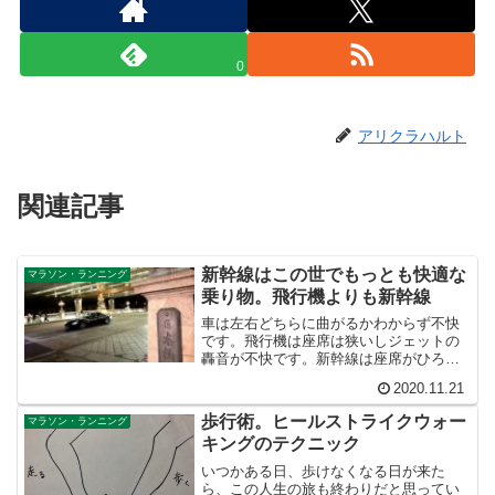
0
アリクラハルト
関連記事
新幹線はこの世でもっとも快適な
マラソン・ランニング
乗り物。飛行機よりも新幹線
車は左右どちらに曲がるかわからず不快
です。飛行機は座席は狭いしジェットの
轟音が不快です。新幹線は座席がひろい
し、高架線なので景色もよく、振動も一
2020.11.21
定で眠れるし、駅弁はうまいし、ワゴン
サービスまで来るし、これほど快適な乗
歩行術。ヒールストライクウォー
マラソン・ランニング
り物は他にないのではないでしょうか。
キングのテクニック
いつかある日、歩けなくなる日が来た
ら、この人生の旅も終わりだと思ってい