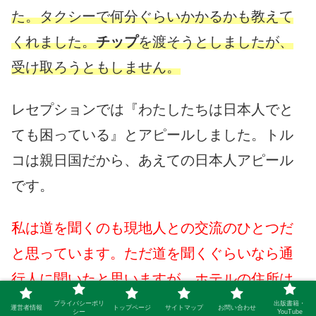
た。タクシーで何分ぐらいかかるかも教えて
くれました。
チップ
を渡そうとしましたが、
受け取ろうともしません。
レセプションでは『わたしたちは日本人でと
ても困っている』とアピールしました。トル
コは親日国だから、あえての日本人アピール
です。
私は道を聞くのも現地人との交流のひとつだ
と思っています。ただ道を聞くぐらいなら通
行人に聞いたと思いますが、ホテルの住所は
メモを取る必要があったため、ホテルのレセ
プライバシーポリ
出版書籍・
運営者情報
トップページ
サイトマップ
お問い合わせ
シー
YouTube