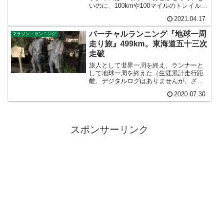
いのに、100kmや100マイルのトレイルを
走ったら世界で一番速いのです。どうし
2021.04.17
てフルマラソンではそれほどでもない男
が、ウルトラマラソンでは世界一になれ
バーチャルランニング『地球一周
マラソン・ランニング
たのか、この本にはその秘密が書いてあ
走り旅』499km。東海道五十三次
ります。
走破
旅人として世界一周を終え、ランナーと
して地球一周を終えた（生涯累計走行距
離。デジタルログはありませんが、ざっ
と計算しても余裕で地球一周４万㌔は超
2020.07.30
えています）私サンダルマン・ハルト
が、旅人ランナーとして2020年4月1日よ
り開始した企画がバー...
スポンサーリンク