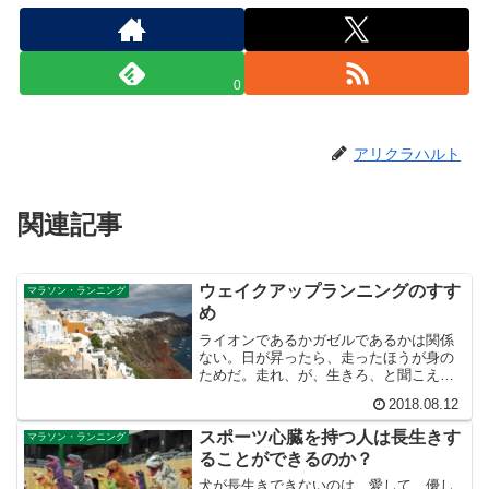
0
アリクラハルト
関連記事
ウェイクアップランニングのすす
マラソン・ランニング
め
ライオンであるかガゼルであるかは関係
ない。日が昇ったら、走ったほうが身の
ためだ。走れ、が、生きろ、と聞こえて
きます。なぜ走るのか。走りたいのか。
2018.08.12
走らなければならないのか。一緒に走ろ
うといざなうのか。人を走りに誘うの
スポーツ心臓を持つ人は長生きす
マラソン・ランニング
に、これほど力強い言葉を、私は知りま
ることができるのか？
せん。
犬が長生きできないのは、愛して、優し