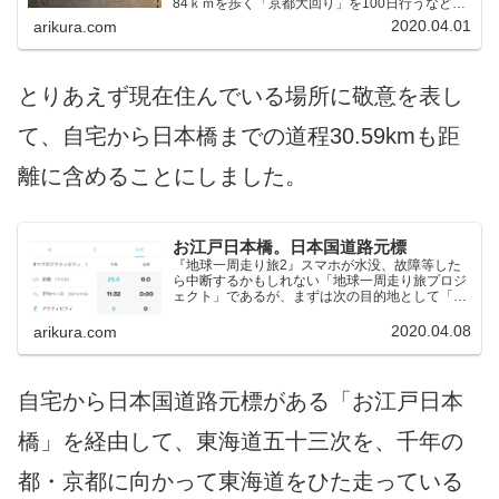
84ｋｍを歩く「京都大回り」を100日行うなど、
７年かけて４万キロを歩く超荒行である。とても
2020.04.01
arikura.com
常人になしえることではない。途中で行を続けら
れなくなったら自...
とりあえず現在住んでいる場所に敬意を表し
て、自宅から日本橋までの道程30.59kmも距
離に含めることにしました。
お江戸日本橋。日本国道路元標
『地球一周走り旅2』スマホが水没、故障等した
ら中断するかもしれない「地球一周走り旅プロジ
ェクト」であるが、まずは次の目的地として「お
江戸日本橋」を目指したい。東海道のスタート地
点であり、日本国の起点であるグーグルマップ
2020.04.08
arikura.com
google mapに...
自宅から日本国道路元標がある「お江戸日本
橋」を経由して、東海道五十三次を、千年の
都・京都に向かって東海道をひた走っている