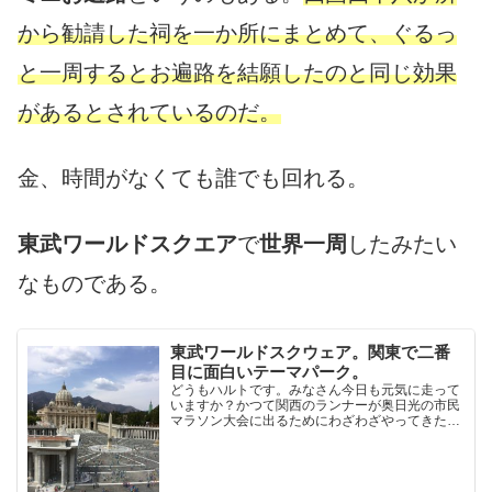
から勧請した祠を一か所にまとめて、ぐるっ
と一周するとお遍路を結願したのと同じ効果
があるとされているのだ。
金、時間がなくても誰でも回れる。
東武ワールドスクエア
で
世界一周
したみたい
なものである。
東武ワールドスクウェア。関東で二番
目に面白いテーマパーク。
どうもハルトです。みなさん今日も元気に走って
いますか？かつて関西のランナーが奥日光の市民
マラソン大会に出るためにわざわざやってきたの
で、一緒にレースに出た後、日光あたりを案内し
たことがあります。日光といえば、東照宮や華厳
の滝ですが、私は東武...