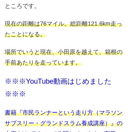
ところです。
現在の距離は76マイル。総距離121.6km走っ
たことになる。
場所でいうと現在、小田原を越えて、箱根の
手前あたりを走っています。
※※※YouTube動画はじめました
※※※
書籍『市民ランナーという走り方（マラソン
サブスリー・グランドスラム養成講座）』の