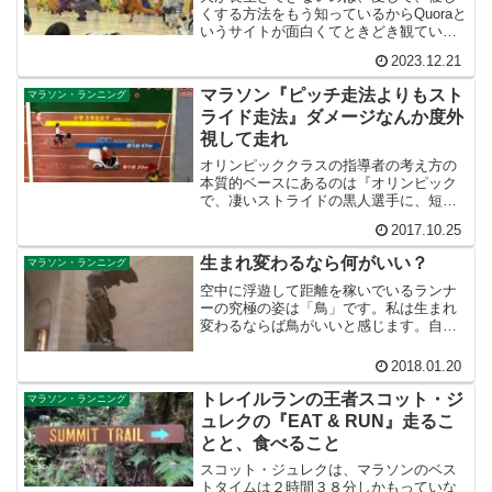
くする方法をもう知っているからQuoraと
いうサイトが面白くてときどき観ていま
す。その中に「なぜ犬は長生きできない
2023.12.21
のですか？」という切ない質問がありま
した。おそらく愛犬に先立たれて悲しむ
マラソン『ピッチ走法よりもスト
マラソン・ランニング
人が、やりきれない...
ライド走法』ダメージなんか度外
視して走れ
オリンピッククラスの指導者の考え方の
本質的ベースにあるのは『オリンピック
で、凄いストライドの黒人選手に、短脚
の日本人が勝つため』に編み出されてい
2017.10.25
るということを見落としてはなりませ
ん。市民ランナーがサブスリーを達成す
生まれ変わるなら何がいい？
マラソン・ランニング
るために考え出された指導方法ではない
のです。
空中に浮遊して距離を稼いでいるランナ
ーの究極の姿は「鳥」です。私は生まれ
変わるならば鳥がいいと感じます。自力
で飛べたらどんなに素敵でしょうか。け
れど来世に夢を繋いでも仕方がありませ
2018.01.20
ん。この人生が充実したものになるよう
に努力しましょう。
トレイルランの王者スコット・ジ
マラソン・ランニング
ュレクの『EAT & RUN』走るこ
とと、食べること
スコット・ジュレクは、マラソンのベス
トタイムは２時間３８分しかもっていな