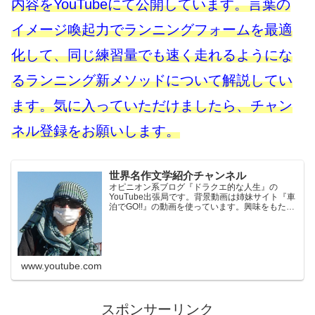
内容をYouTubeにて公開しています。言葉の
イメージ喚起力でランニングフォームを最適
化して、同じ練習量でも速く走れるようにな
るランニング新メソッドについて解説してい
ます。気に入っていただけましたら、チャン
ネル登録をお願いします。
世界名作文学紹介チャンネル
オピニオン系ブログ『ドラクエ的な人生』の
YouTube出張局です。背景動画は姉妹サイト『車
泊でGO!!』の動画を使っています。興味をもたれ
た方はそちらもご覧ください。※当チャンネル
は、Amazon.co.jpを宣伝しリンクすることによっ
てサ...
www.youtube.com
スポンサーリンク