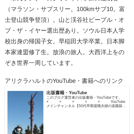
（マラソン・サブスリー。100kmサブ10。富
士登山競争登頂）。山と渓谷社ピープル・オ
ブ・ザ・イヤー選出歴あり。ソウル日本人学
校出身の帰国子女。早稲田大学卒業。日本脚
本家連盟修了生。放浪の旅人。大西洋上をの
ぞき世界一周しています。
アリクラハルトのYouTube・書籍へのリンク
出版書籍・YouTube
このブログ運営者の出版書籍・YouTubeです。
× × × × × YouTube
メインチャンネル【50代早期退職夫婦の楽園探求
ちゃんねる】YouTubeサブチャンネル【世界名作
文学紹介チャンネル】× × × ...