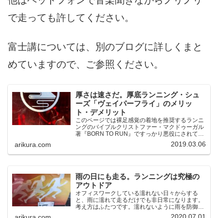
で走っても許してください。
富士講については、別のブログに詳しくまと
めていますので、ご参照ください。
厚さは速さだ。厚底ランニング・シュ
ーズ「ヴェイパーフライ」のメリッ
ト・デメリット
このページでは裸足感覚の着地を推奨するランニ
ングのバイブルクリストファー・マクドゥーガル
著『BORN TO RUN』ですっかり悪役にされてし
まったナイキが、厚底シューズで薄底シューズに
2019.03.06
arikura.com
逆襲していく企業の大逆襲劇を描いています。
雨の日にも走る。ランニングは究極の
アウトドア
オフィスワークしている濡れない日々からする
と、雨に濡れて走るだけでも非日常になります。
考え方はふたつです。濡れないように雨を防御す
るか。はじめから濡れてもいいような格好で走る
2020.07.01
arikura.com