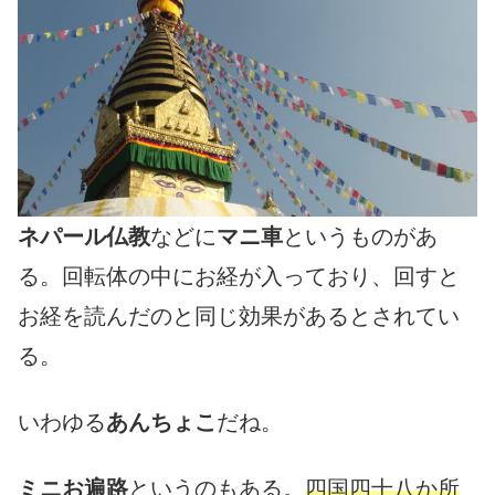
ネパール仏教
などに
マニ車
というものがあ
る。回転体の中にお経が入っており、回すと
お経を読んだのと同じ効果があるとされてい
る。
いわゆる
あんちょこ
だね。
ミニお遍路
というのもある。
四国四十八か所