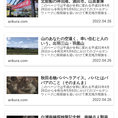
北前船の停泊港。酒田市。山居倉庫
このページでは平成が令和に変わる平成31年4月
26日から令和元年5月6日にかけてのゴールデン
ウィークに桜前線を追いかけて東北地方桜旅を車
中泊大遠征10泊11日した時の記録をまとめたも
のです。（結論）「桜前線なんてものはテレビの
2022.04.26
arikura.com
中にしか存在し...
山のあなたの空遠く、幸い住むと人の
いう。出羽三山・羽黒山
このページでは平成が令和に変わる平成31年4月
26日から令和元年5月6日にかけてのゴールデン
ウィークに桜前線を追いかけて東北地方桜旅を車
中泊大遠征10泊11日した時の記録をまとめたも
2022.04.26
arikura.com
のです。（結論）「桜前線なんてものはテレビの
中にしか存在し...
秋田名物ババヘラアイス。ババとはバ
バアのこと（そのまんま）
このページでは平成が令和に変わる平成31年4月
26日から令和元年5月6日にかけてのゴールデン
ウィークに桜前線を追いかけて東北地方桜旅を車
中泊大遠征10泊11日した時の記録をまとめたも
2022.04.26
arikura.com
のです。（結論）「桜前線なんてものはテレビの
中にしか存在し...
白瀬南極探検隊記念館。南極点人類発