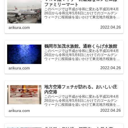
ファミリーマート
このページでは平成が令和に変わる平成31年4月
26日から令和元年5月6日にかけてのゴールデン
ウィークに桜前線を追いかけて東北地方桜旅を車
中泊大遠征10泊11日した時の記録をまとめたも
のです。（結論）「桜前線なんてものはテレビの
2022.04.26
arikura.com
中にしか存在し...
鶴岡市加茂水族館。通称くらげ水族館
このページでは平成が令和に変わる平成31年4月
26日から令和元年5月6日にかけてのゴールデン
ウィークに桜前線を追いかけて東北地方桜旅を車
中泊大遠征10泊11日した時の記録をまとめたも
のです。（結論）「桜前線なんてものはテレビの
2022.04.26
arikura.com
中にしか存在し...
地方空港フェチが訪れる。おいしい庄
内空港
このページでは平成が令和に変わる平成31年4月
26日から令和元年5月6日にかけてのゴールデン
ウィークに桜前線を追いかけて東北地方桜旅を車
中泊大遠征10泊11日した時の記録をまとめたも
2022.04.26
arikura.com
のです。（結論）「桜前線なんてものはテレビの
中にしか存在し...