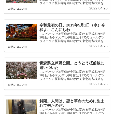
ウィークに桜前線を追いかけて東北地方桜旅を車
中泊大遠征10泊11日した時の記録をまとめたも
2022.04.26
arikura.com
のです。（結論）「桜前線なんてものはテレビの
中にしか存在し...
令和最初の日。2019年5月1日（水）令
和よ、こんにちわ
このページでは平成が令和に変わる平成31年4月
26日から令和元年5月6日にかけてのゴールデン
ウィークに桜前線を追いかけて東北地方桜旅を車
中泊大遠征10泊11日した時の記録をまとめたも
2022.04.26
arikura.com
のです。（結論）「桜前線なんてものはテレビの
中にしか存在し...
青森県立芦野公園。とうとう桜前線に
追いついた
このページでは平成が令和に変わる平成31年4月
26日から令和元年5月6日にかけてのゴールデン
ウィークに桜前線を追いかけて東北地方桜旅を車
中泊大遠征10泊11日した時の記録をまとめたも
2022.04.26
arikura.com
のです。（結論）「桜前線なんてものはテレビの
中にしか存在し...
斜陽。人間は、恋と革命のために生ま
れて来たのだ。
このページでは平成が令和に変わる平成31年4月
26日から令和元年5月6日にかけてのゴールデン