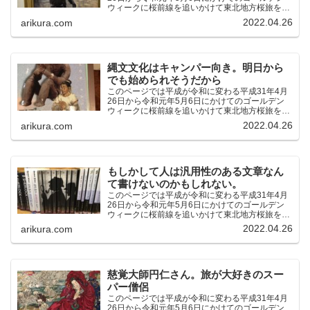
ウィークに桜前線を追いかけて東北地方桜旅を車
中泊大遠征10泊11日した時の記録をまとめたも
2022.04.26
arikura.com
のです。（結論）「桜前線なんてものはテレビの
中にしか存在し...
縄文文化はキャンパー向き。明日から
でも始められそうだから
このページでは平成が令和に変わる平成31年4月
26日から令和元年5月6日にかけてのゴールデン
ウィークに桜前線を追いかけて東北地方桜旅を車
中泊大遠征10泊11日した時の記録をまとめたも
2022.04.26
arikura.com
のです。（結論）「桜前線なんてものはテレビの
中にしか存在し...
もしかして人は汎用性のある文章なん
て書けないのかもしれない。
このページでは平成が令和に変わる平成31年4月
26日から令和元年5月6日にかけてのゴールデン
ウィークに桜前線を追いかけて東北地方桜旅を車
中泊大遠征10泊11日した時の記録をまとめたも
2022.04.26
arikura.com
のです。（結論）「桜前線なんてものはテレビの
中にしか存在し...
慈覚大師円仁さん。旅が大好きのスー
パー僧侶
このページでは平成が令和に変わる平成31年4月
26日から令和元年5月6日にかけてのゴールデン