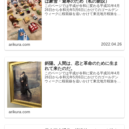
は豪雪・避寒のため（私の新説）
このページでは平成が令和に変わる平成31年4月
26日から令和元年5月6日にかけてのゴールデン
ウィークに桜前線を追いかけて東北地方桜旅を車
中泊大遠征10泊11日した時の記録をまとめたも
のです。（結論）「桜前線なんてものはテレビの
中にしか存在し...
2022.04.26
arikura.com
斜陽。人間は、恋と革命のために生ま
れて来たのだ。
このページでは平成が令和に変わる平成31年4月
26日から令和元年5月6日にかけてのゴールデン
ウィークに桜前線を追いかけて東北地方桜旅を車
中泊大遠征10泊11日した時の記録をまとめたも
のです。（結論）「桜前線なんてものはテレビの
中にしか存在し...
arikura.com