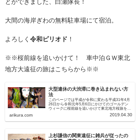
とができました、白瀬隊長！
大間の海岸ぎわの無料駐車場にて宿泊。
よろしく
令和ピリオド
！
※※桜前線を追いかけて！ 車中泊ＧＷ東北
地方大遠征の旅はこちらから※※
大型連休の大渋滞に巻き込まれない方
法
このページでは平成が令和に変わる平成31年4月
26日から令和元年5月6日にかけてのゴールデン
ウィークに桜前線を追いかけて東北地方桜旅を車
中泊大遠征10泊11日した時の記録をまとめたも
2019.04.30
arikura.com
のです。（結論）「桜前線なんてものはテレビの
中にしか存在し...
上杉謙信の関東遠征に雑兵が従ったの