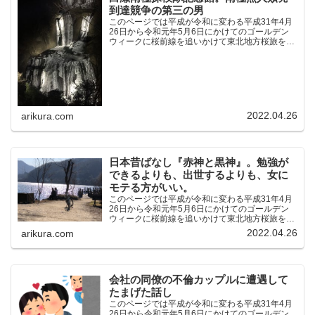
到達競争の第三の男
このページでは平成が令和に変わる平成31年4月
26日から令和元年5月6日にかけてのゴールデン
ウィークに桜前線を追いかけて東北地方桜旅を車
中泊大遠征10泊11日した時の記録をまとめたも
のです。（結論）「桜前線なんてものはテレビの
中にしか存在し...
2022.04.26
arikura.com
日本昔ばなし『赤神と黒神』。勉強が
できるよりも、出世するよりも、女に
モテる方がいい。
このページでは平成が令和に変わる平成31年4月
26日から令和元年5月6日にかけてのゴールデン
ウィークに桜前線を追いかけて東北地方桜旅を車
中泊大遠征10泊11日した時の記録をまとめたも
2022.04.26
arikura.com
のです。（結論）「桜前線なんてものはテレビの
中にしか存在し...
会社の同僚の不倫カップルに遭遇して
たまげた話し
このページでは平成が令和に変わる平成31年4月
26日から令和元年5月6日にかけてのゴールデン