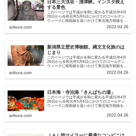
日本三大渓谷・清津峡。インスタ映え
する景色
このページでは平成が令和に変わる平成31年4月
26日から令和元年5月6日にかけてのゴールデン
ウィークに桜前線を追いかけて東北地方桜旅を車
中泊大遠征10泊11日した時の記録をまとめたも
2022.04.26
arikura.com
のです。（結論）「桜前線なんてものはテレビの
中にしか存在し...
新潟県立歴史博物館。縄文文化旅のは
じまり
このページでは平成が令和に変わる平成31年4月
26日から令和元年5月6日にかけてのゴールデン
ウィークに桜前線を追いかけて東北地方桜旅を車
中泊大遠征10泊11日した時の記録をまとめたも
2022.04.26
arikura.com
のです。（結論）「桜前線なんてものはテレビの
中にしか存在し...
日本海・寺泊港「きんぱちの湯」
このページでは平成が令和に変わる平成31年4月
26日から令和元年5月6日にかけてのゴールデン
ウィークに桜前線を追いかけて東北地方桜旅を車
中泊大遠征10泊11日した時の記録をまとめたも
のです。（結論）「桜前線なんてものはテレビの
2022.04.26
arikura.com
中にしか存在し...
ＪＡＬ陸マイラーに最適なコンビニは