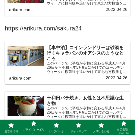
ウィークに桜前線を追いかけて東北地方桜旅を車
中泊大遠征10泊11日した時の記録をまとめたも
2022.04.26
arikura.com
のです。（結論）「桜前線なんてものはテレビの
中にしか存在し...
https://arikura.com/sakura24
【車中泊】コインランドリーは砂漠を
行くキャラバンのオアシスのようなと
ころ
このページでは平成が令和に変わる平成31年4月
26日から令和元年5月6日にかけてのゴールデン
ウィークに桜前線を追いかけて東北地方桜旅を車
中泊大遠征10泊11日した時の記録をまとめたも
2022.04.26
arikura.com
のです。（結論）「桜前線なんてものはテレビの
中にしか存在し...
十和田バラ焼き。女性とは不思議な生
き物
このページでは平成が令和に変わる平成31年4月
26日から令和元年5月6日にかけてのゴールデン
ウィークに桜前線を追いかけて東北地方桜旅を車
中泊大遠征10泊11日した時の記録をまとめたも
2022.04.26
arikura.com
のです。（結論）「桜前線なんてものはテレビの
中にしか存在し...
プライバシーポリ
出版書籍・
運営者情報
トップページ
サイトマップ
お問い合わせ
シー
YouTube