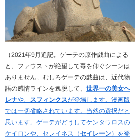
（2021年9月追記。ゲーテの原作戯曲による
と、ファウストが絶望して毒を仰ぐシーンは
ありません。むしろゲーテの戯曲は、近代物
語の感情ラインを逸脱して、
世界一の美女ヘ
レナ
や、
スフィンクス
が登場します。漫画版
では一切省略されています。当然の選択だと
思います。ゲーテがどうしてケンタウロスの
ケイロンや、セレイネス（
セイレーン
）を登