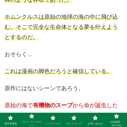
ホムンクルスは原始の地球の海の中に飛び込
む。そこで完全な生命体となる夢を叶えよう
とするのだ。
おそらく…
これは漫画の脚色だろうと確信している。
原作にはないシーンであろう。
原始の海で
有機物のスープ
から命が誕生した
なんていう科学は、ゲーテの時代にはなかっ
プライバシーポリ
出版書籍・
運営者情報
トップページ
サイトマップ
お問い合わせ
た。
シー
YouTube