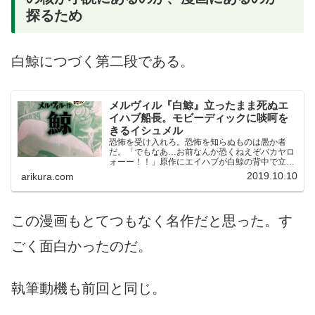
探るため
白鯨につづく第二段である。
メルヴィル『白鯨』立ったまま死ぬエ
イハブ船長。モビーディックに啖呵を
きるイシュメル
恐怖を受け入れろ。恐怖を知らぬものは愚か者
だ。「でもなあ…お前なんか恐くねえぞバカヤロ
ォーー！！」原作にエイハブが白鯨の背中で立っ
たまま死ぬようなシーンはない。イーストプレス
2019.10.10
arikura.com
の漫画版は原作よりもおもしろい。
この漫画もとてつもなく名作だと思った。す
ごく面白かったのだ。
執筆動機も前回と同じ。