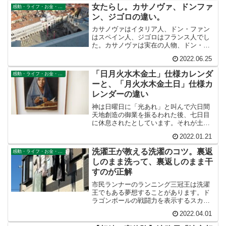
びなくても、医療によって平均寿命は伸
女たらし。カサノヴァ、ドンファ
感動・ライフ・お金・仕事
ばせたんだね」ハルト「命...
ン、ジゴロの違い。
カサノヴァはイタリア人、ドン・ファン
はスペイン人、ジゴロはフランス人でし
た。カサノヴァは実在の人物、ドン・フ
ァンは架空の人物、ジゴロはただの言葉
2022.06.25
でした。カサノヴァのように、日本には
個人名が何かの概念を代表する代名詞に
「日月火水木金土」仕様カレンダ
感動・ライフ・お金・仕事
なっているケースは比較的少ないような
ーと、「月火水木金土日」仕様カ
気がします。
レンダーの違い
神は日曜日に「光あれ」と叫んで六日間
天地創造の御業を振るわれた後、七日目
に休息されたとしています。それが土曜
日なのだそうです。だからユダヤ教徒の
2022.01.21
安息日は土曜日です。「光あれ」と叫ん
だ初日は日曜日なのです。
洗濯王が教える洗濯のコツ。裏返
感動・ライフ・お金・仕事
しのまま洗って、裏返しのまま干
すのが正解
市民ランナーのランニング三冠王は洗濯
王でもある夢想することがあります。ド
ラゴンボールの戦闘力を表示するスカウ
ターのように「生涯ランニング距離」が
2022.04.01
表示されたら面白いのに、と。私はラン
ナーです。これまで地球一周をはるかに