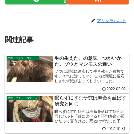
0
アリクラハルト
関連記事
毛の生えた、の意味・つかいか
感動・ライフ・お金・仕事
た。ゾウとマンモスの違い
ゾウは環境に適応して生き残った種族で
す。それに対してマンモスは環境に適応
しきれず滅び去ってしまいました。「ほ
んの少しまさっている」のはゾウであ
2022.02.02
り、マンモスではありません。だから
「マンモスはゾウに毛の生えたようなも
眠らずにすむ研究は寿命を延ばす
感動・ライフ・お金・仕事
の」と表現することは、厳密には間違っ
研究と同じ
ているのです。
眠らずにすむ研究は寿命を延ばす研究と
同じハルト「昔に比べると平均寿命が延
びたって言うけど、死ぬはずだった子供
が医療で救えると平均寿命って延びるじ
2017.10.31
ゃない？」イロハ「成人個人の寿命が延