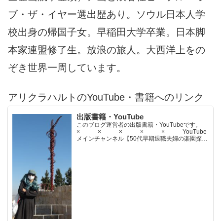
ブ・ザ・イヤー選出歴あり。ソウル日本人学
校出身の帰国子女。早稲田大学卒業。日本脚
本家連盟修了生。放浪の旅人。大西洋上をの
ぞき世界一周しています。
アリクラハルトのYouTube・書籍へのリンク
出版書籍・YouTube
このブログ運営者の出版書籍・YouTubeです。
× × × × × YouTube
メインチャンネル【50代早期退職夫婦の楽園探求
ちゃんねる】YouTubeサブチャンネル【世界名作
文学紹介チャンネル】× × × ...