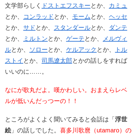
文学部らしく
ドストエフスキー
とか、
カミュ
とか、
コンラッド
とか、
モーム
とか、
ヘッセ
とか、
サド
とか、
スタンダール
とか、
ダンテ
とか、
ミルトン
とか、
ゲーテ
とか、
メルヴィ
ル
とか、
ソロー
とか、
ケルアック
とか、
トル
ストイ
とか、
司馬遼太郎
とかの話しをすれば
いいのに……。
なにが歌丸だよ。嘆かわしい。おまえらレベ
ルが低いんだっつーの！！
ところがよくよく聞いてみると会話は「
浮世
絵
」の話しでした。
喜多川歌麿（utamaro）の