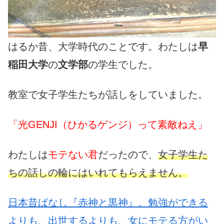
はるか昔、大学時代のことです。わたしは
早
稲田大学
の
文学部
の学生でした。
教室で女子学生たちが話しをしていました。
「光GENJI（ひかるゲンジ）って素敵ねえ」
わたしは
モテない君
だったので、
女子学生た
ちの話しの輪にはいれてもらえません。
日本昔ばなし『赤神と黒神』。勉強ができる
よりも、出世するよりも、女にモテる方がい