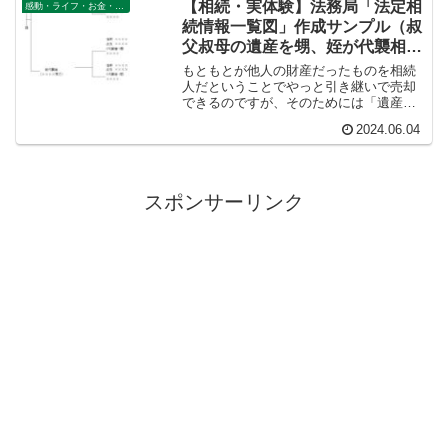
【相続・実体験】法務局「法定相
感動・ライフ・お金・仕事
こえる距離を走ってきまし...
続情報一覧図」作成サンプル（叔
父叔母の遺産を甥、姪が代襲相続
する場合）
もともとが他人の財産だったものを相続
人だということでやっと引き継いで売却
できるのですが、そのためには「遺産分
割協議書」と「法定相続人情報一覧図」
2024.06.04
が必要になります。作成に時間がかかる
のは法定相続情報証明のほうです。した
がってまっさきに片づけるべき書類は法
務局の「法定相続人情報」ということに
なります。
スポンサーリンク