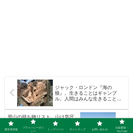
ジャック・ロンドン『海の
狼』。生きることはギャンブ
ル。人間はみんな生きること中
毒
登山の持ち物リスト。山は気圧
差でメガネが曇る。コンタクト
レンズが向いている。
プライバシーポリ
出版書籍・
運営者情報
トップページ
サイトマップ
お問い合わせ
シー
YouTube