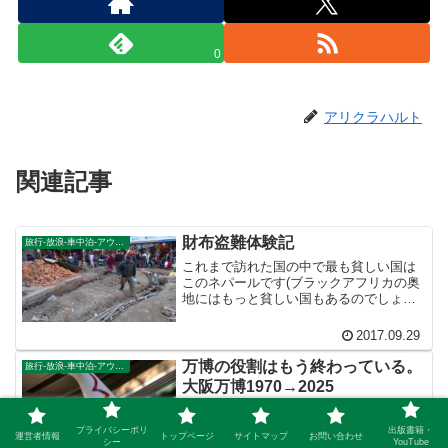
0
アリクラハルト
関連記事
財布盗難体験記
旅行-放浪-車中泊-アウトドア
これまで訪れた国の中で最も貧しい国は
このネパールです(ブラックアフリカの奥
地にはもっと貧しい国もあるのでしょう
が)。一日のうち何時間か停電します。寒
いのにお湯もでません。
2017.09.29
万博の役割はもう終わっている。
旅行-放浪-車中泊-アウトドア
大阪万博1970→2025
大阪万博（2025年）は何を見せてくれる
でしょうか。もしかしたら「驚くもの」
プライバシーポリ
出版書籍・
運営者情報
トップページ
サイトマップ
お問い合わせ
「初めて見るもの」など何一つないかも
シー
YouTube