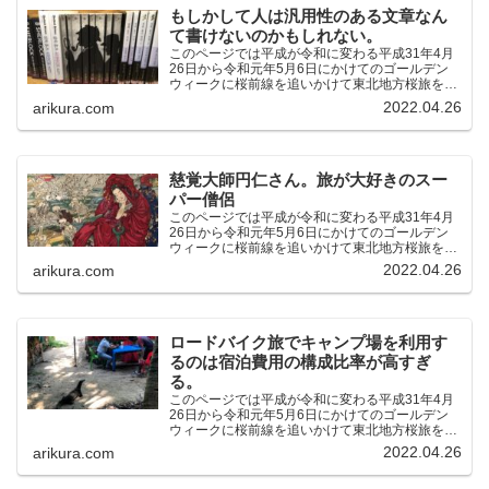
もしかして人は汎用性のある文章なん
て書けないのかもしれない。
このページでは平成が令和に変わる平成31年4月
26日から令和元年5月6日にかけてのゴールデン
ウィークに桜前線を追いかけて東北地方桜旅を車
中泊大遠征10泊11日した時の記録をまとめたも
2022.04.26
arikura.com
のです。（結論）「桜前線なんてものはテレビの
中にしか存在し...
慈覚大師円仁さん。旅が大好きのスー
パー僧侶
このページでは平成が令和に変わる平成31年4月
26日から令和元年5月6日にかけてのゴールデン
ウィークに桜前線を追いかけて東北地方桜旅を車
中泊大遠征10泊11日した時の記録をまとめたも
2022.04.26
arikura.com
のです。（結論）「桜前線なんてものはテレビの
中にしか存在し...
ロードバイク旅でキャンプ場を利用す
るのは宿泊費用の構成比率が高すぎ
る。
このページでは平成が令和に変わる平成31年4月
26日から令和元年5月6日にかけてのゴールデン
ウィークに桜前線を追いかけて東北地方桜旅を車
中泊大遠征10泊11日した時の記録をまとめたも
2022.04.26
arikura.com
のです。（結論）「桜前線なんてものはテレビの
中にしか存在し...