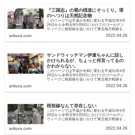
『三国志』の蜀の桟道にそっくり。塔
のへつりは天然記念物
このページでは平成が令和に変わる平成31年4月
26日から令和元年5月6日にかけてのゴールデン
ウィークに桜前線を追いかけて東北地方桜旅を車
中泊大遠征10泊11日した時の記録をまとめたも
2022.04.26
arikura.com
のです。（結論）「桜前線なんてものはテレビの
中にしか存在し...
サンドウィッチマン伊達ちゃんに話し
かけられるが、ちょっと何言ってるの
かわからない。
このページでは平成が令和に変わる平成31年4月
26日から令和元年5月6日にかけてのゴールデン
ウィークに桜前線を追いかけて東北地方桜旅を車
中泊大遠征10泊11日した時の記録をまとめたも
2022.04.26
arikura.com
のです。（結論）「桜前線なんてものはテレビの
中にしか存在し...
桜前線なんて存在しない
このページでは平成が令和に変わる平成31年4月
26日から令和元年5月6日にかけてのゴールデン
ウィークに桜前線を追いかけて東北地方桜旅を車
中泊大遠征10泊11日した時の記録をまとめたも
のです。（結論）「桜前線なんてものはテレビの
2022.04.26
arikura.com
中にしか存在し...