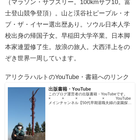
（マラソン・サブスリー。100kmサブ10。富
士登山競争登頂）。山と渓谷社ピープル・オ
ブ・ザ・イヤー選出歴あり。ソウル日本人学
校出身の帰国子女。早稲田大学卒業。日本脚
本家連盟修了生。放浪の旅人。大西洋上をの
ぞき世界一周しています。
アリクラハルトのYouTube・書籍へのリンク
出版書籍・YouTube
このブログ運営者の出版書籍・YouTubeです。
× × × × × YouTube
メインチャンネル【50代早期退職夫婦の楽園探求
ちゃんねる】YouTubeサブチャンネル【世界名作
文学紹介チャンネル】× × × ...