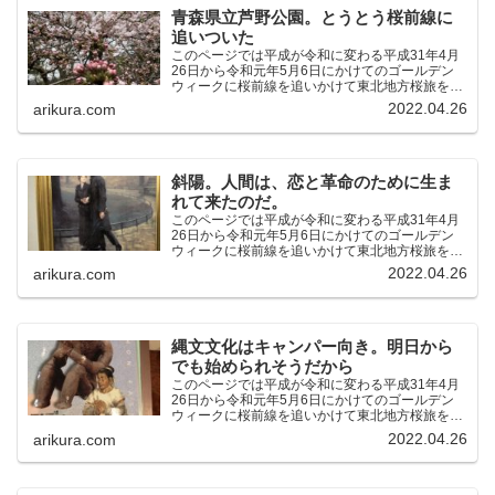
青森県立芦野公園。とうとう桜前線に
追いついた
このページでは平成が令和に変わる平成31年4月
26日から令和元年5月6日にかけてのゴールデン
ウィークに桜前線を追いかけて東北地方桜旅を車
中泊大遠征10泊11日した時の記録をまとめたも
2022.04.26
arikura.com
のです。（結論）「桜前線なんてものはテレビの
中にしか存在し...
斜陽。人間は、恋と革命のために生ま
れて来たのだ。
このページでは平成が令和に変わる平成31年4月
26日から令和元年5月6日にかけてのゴールデン
ウィークに桜前線を追いかけて東北地方桜旅を車
中泊大遠征10泊11日した時の記録をまとめたも
2022.04.26
arikura.com
のです。（結論）「桜前線なんてものはテレビの
中にしか存在し...
縄文文化はキャンパー向き。明日から
でも始められそうだから
このページでは平成が令和に変わる平成31年4月
26日から令和元年5月6日にかけてのゴールデン
ウィークに桜前線を追いかけて東北地方桜旅を車
中泊大遠征10泊11日した時の記録をまとめたも
2022.04.26
arikura.com
のです。（結論）「桜前線なんてものはテレビの
中にしか存在し...