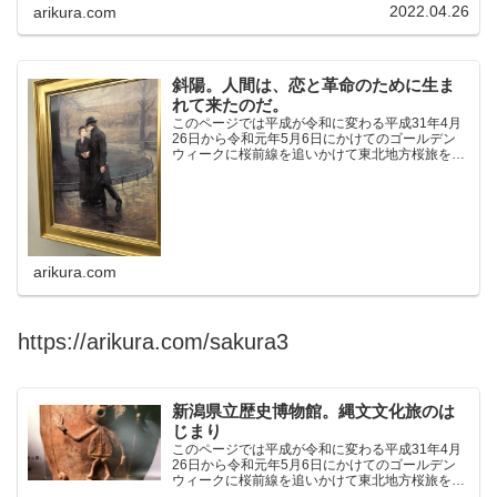
2022.04.26
arikura.com
斜陽。人間は、恋と革命のために生ま
れて来たのだ。
このページでは平成が令和に変わる平成31年4月
26日から令和元年5月6日にかけてのゴールデン
ウィークに桜前線を追いかけて東北地方桜旅を車
中泊大遠征10泊11日した時の記録をまとめたも
のです。（結論）「桜前線なんてものはテレビの
中にしか存在し...
arikura.com
https://arikura.com/sakura3
新潟県立歴史博物館。縄文文化旅のは
じまり
このページでは平成が令和に変わる平成31年4月
26日から令和元年5月6日にかけてのゴールデン
ウィークに桜前線を追いかけて東北地方桜旅を車
中泊大遠征10泊11日した時の記録をまとめたも