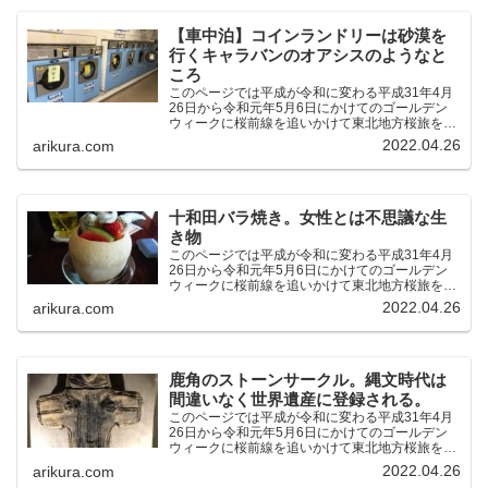
【車中泊】コインランドリーは砂漠を
行くキャラバンのオアシスのようなと
ころ
このページでは平成が令和に変わる平成31年4月
26日から令和元年5月6日にかけてのゴールデン
ウィークに桜前線を追いかけて東北地方桜旅を車
中泊大遠征10泊11日した時の記録をまとめたも
2022.04.26
arikura.com
のです。（結論）「桜前線なんてものはテレビの
中にしか存在し...
十和田バラ焼き。女性とは不思議な生
き物
このページでは平成が令和に変わる平成31年4月
26日から令和元年5月6日にかけてのゴールデン
ウィークに桜前線を追いかけて東北地方桜旅を車
中泊大遠征10泊11日した時の記録をまとめたも
2022.04.26
arikura.com
のです。（結論）「桜前線なんてものはテレビの
中にしか存在し...
鹿角のストーンサークル。縄文時代は
間違いなく世界遺産に登録される。
このページでは平成が令和に変わる平成31年4月
26日から令和元年5月6日にかけてのゴールデン
ウィークに桜前線を追いかけて東北地方桜旅を車
中泊大遠征10泊11日した時の記録をまとめたも
2022.04.26
arikura.com
のです。（結論）「桜前線なんてものはテレビの