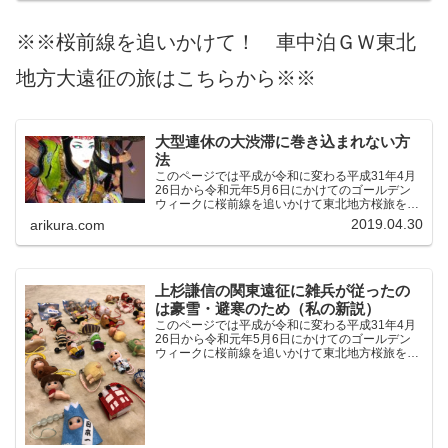
※※桜前線を追いかけて！ 車中泊ＧＷ東北
地方大遠征の旅はこちらから※※
大型連休の大渋滞に巻き込まれない方
法
このページでは平成が令和に変わる平成31年4月
26日から令和元年5月6日にかけてのゴールデン
ウィークに桜前線を追いかけて東北地方桜旅を車
中泊大遠征10泊11日した時の記録をまとめたも
2019.04.30
arikura.com
のです。（結論）「桜前線なんてものはテレビの
中にしか存在し...
上杉謙信の関東遠征に雑兵が従ったの
は豪雪・避寒のため（私の新説）
このページでは平成が令和に変わる平成31年4月
26日から令和元年5月6日にかけてのゴールデン
ウィークに桜前線を追いかけて東北地方桜旅を車
中泊大遠征10泊11日した時の記録をまとめたも
のです。（結論）「桜前線なんてものはテレビの
中にしか存在し...