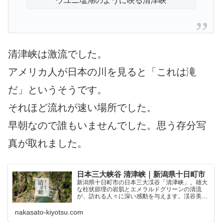
ウユニ塩湖のように映る清津峡
清津峡は激流でした。
アメリカ人が日本の川を見ると「これは滝
だ」というそうです。
それほど流れが速い場所でした。
早朝なので誰もいませんでした。思う存分写
真が取れました。
日本三大峡谷 清津峡｜新潟県十日町市
新潟県十日町市の日本三大渓谷「清津峡」。雄大
な柱状節理の岩肌とエメラルドグリーンの清流
が、訪れる人々に深い感動を与えます。渓谷美を
間近で堪能できる「清津峡峡谷トンネル」も是非
ご利用下さい。
nakasato-kiyotsu.com