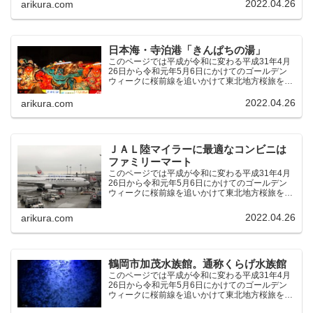
2022.04.26
arikura.com
のです。（結論）「桜前線なんてものはテレビの
中にしか存在し...
日本海・寺泊港「きんぱちの湯」
このページでは平成が令和に変わる平成31年4月
26日から令和元年5月6日にかけてのゴールデン
ウィークに桜前線を追いかけて東北地方桜旅を車
中泊大遠征10泊11日した時の記録をまとめたも
のです。（結論）「桜前線なんてものはテレビの
2022.04.26
arikura.com
中にしか存在し...
ＪＡＬ陸マイラーに最適なコンビニは
ファミリーマート
このページでは平成が令和に変わる平成31年4月
26日から令和元年5月6日にかけてのゴールデン
ウィークに桜前線を追いかけて東北地方桜旅を車
中泊大遠征10泊11日した時の記録をまとめたも
のです。（結論）「桜前線なんてものはテレビの
2022.04.26
arikura.com
中にしか存在し...
鶴岡市加茂水族館。通称くらげ水族館
このページでは平成が令和に変わる平成31年4月
26日から令和元年5月6日にかけてのゴールデン
ウィークに桜前線を追いかけて東北地方桜旅を車
中泊大遠征10泊11日した時の記録をまとめたも