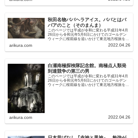
のです。（結論）「桜前線なんてものはテレビの
中にしか存在し...
秋田名物ババヘラアイス。ババとはバ
バアのこと（そのまんま）
このページでは平成が令和に変わる平成31年4月
26日から令和元年5月6日にかけてのゴールデン
ウィークに桜前線を追いかけて東北地方桜旅を車
中泊大遠征10泊11日した時の記録をまとめたも
2022.04.26
arikura.com
のです。（結論）「桜前線なんてものはテレビの
中にしか存在し...
白瀬南極探検隊記念館。南極点人類発
到達競争の第三の男
このページでは平成が令和に変わる平成31年4月
26日から令和元年5月6日にかけてのゴールデン
ウィークに桜前線を追いかけて東北地方桜旅を車
中泊大遠征10泊11日した時の記録をまとめたも
のです。（結論）「桜前線なんてものはテレビの
中にしか存在し...
2022.04.26
arikura.com
日本昔ばなし『赤神と黒神』。勉強が