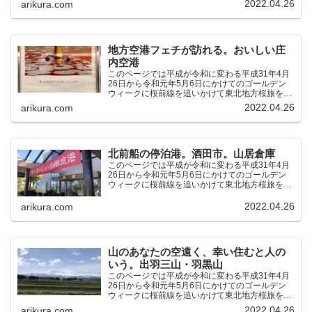
のです。（結論）「桜前線なんてものはテレビの
2022.04.26
arikura.com
中にしか存在し...
地方空港フェチが訪れる。おいしい庄
内空港
このページでは平成が令和に変わる平成31年4月
26日から令和元年5月6日にかけてのゴールデン
ウィークに桜前線を追いかけて東北地方桜旅を車
中泊大遠征10泊11日した時の記録をまとめたも
2022.04.26
arikura.com
のです。（結論）「桜前線なんてものはテレビの
中にしか存在し...
北前船の停泊港。酒田市。山居倉庫
このページでは平成が令和に変わる平成31年4月
26日から令和元年5月6日にかけてのゴールデン
ウィークに桜前線を追いかけて東北地方桜旅を車
中泊大遠征10泊11日した時の記録をまとめたも
のです。（結論）「桜前線なんてものはテレビの
2022.04.26
arikura.com
中にしか存在し...
山のあなたの空遠く、幸い住むと人の
いう。出羽三山・羽黒山
このページでは平成が令和に変わる平成31年4月
26日から令和元年5月6日にかけてのゴールデン
ウィークに桜前線を追いかけて東北地方桜旅を車
中泊大遠征10泊11日した時の記録をまとめたも
2022.04.26
arikura.com